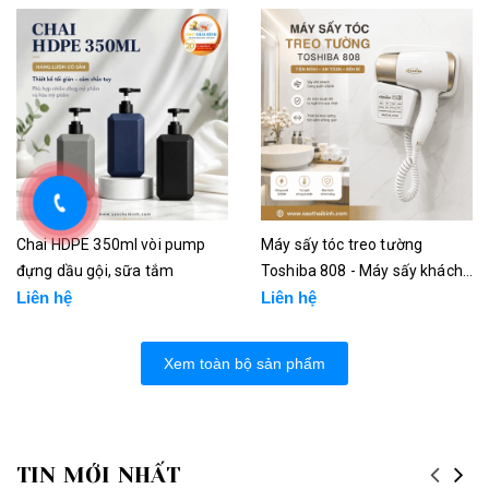
Chai HDPE 350ml vòi pump
Máy sấy tóc treo tường
đựng dầu gội, sữa tắm
Toshiba 808 - Máy sấy khách
Liên hệ
sạn
Liên hệ
Xem toàn bộ sản phẩm
TIN MỚI NHẤT