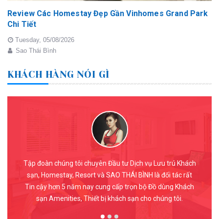
Review Các Homestay Đẹp Gần Vinhomes Grand Park
Chi Tiết
Tuesday,
05/08/2026
Sao Thái Bình
KHÁCH HÀNG NÓI GÌ
Tập đoàn chúng tôi chuyên Đầu tư Dịch vụ Lưu trú Khách
sạn, Homestay, Resort và SAO THÁI BÌNH là đối tác rất
Tin cậy hơn 5 năm nay cung cấp trọn bộ Đồ dùng Khách
sạn Amenities, Thiết bị khách sạn cho chúng tôi.
Vũ Thùy Linh
-
Tư vấn Dịch vụ Khách sạn