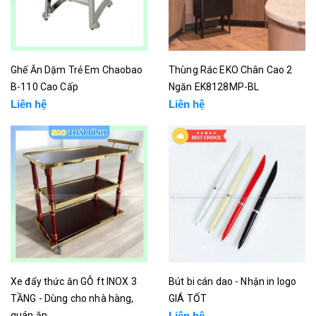
Ghế Ăn Dặm Trẻ Em Chaobao
Thùng Rác EKO Chân Cao 2
B-110 Cao Cấp
Ngăn EK8128MP-BL
Liên hệ
Liên hệ
Xe đẩy thức ăn GỖ ft INOX 3
Bút bi cán dao - Nhận in logo
TẦNG - Dùng cho nhà hàng,
GIÁ TỐT
quán ăn
Liên hệ