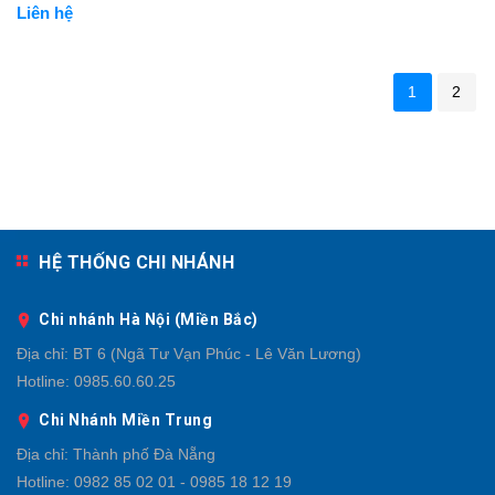
Liên hệ
1
2
HỆ THỐNG CHI NHÁNH
Chi nhánh Hà Nội (Miền Bắc)
Địa chỉ:
BT 6 (Ngã Tư Vạn Phúc - Lê Văn Lương)
Hotline:
0985.60.60.25
Chi Nhánh Miền Trung
Địa chỉ:
Thành phố Đà Nẵng
Hotline:
0982 85 02 01 - 0985 18 12 19