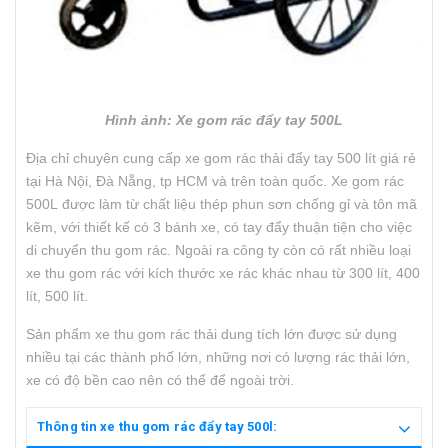
Hình ảnh: Xe gom rác đẩy tay 500L
Địa chỉ chuyên cung cấp xe gom rác thải đẩy tay 500 lít giá rẻ
tại Hà Nội, Đà Nẵng, tp HCM và trên toàn quốc. Xe gom rác
500L được làm từ chất liệu thép phun sơn chống gỉ và tôn mã
kẽm, với thiết kế có 3 bánh xe, có tay đẩy thuận tiện cho việc
di chuyển thu gom rác. Ngoài ra công ty còn có rất nhiều loại
xe thu gom rác với kích thước xe rác khác nhau từ 300 lít, 400
lít, 500 lít.
Sản phẩm xe thu gom rác thải dung tích lớn được sử dụng
nhiều tại các thành phố lớn, những nơi có lượng rác thải lớn,
xe có độ bền cao nên có thể để ngoài trời.
Thông tin xe thu gom rác đẩy tay 500l: