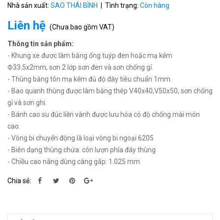
Nhà sản xuất:
SAO THÁI BÌNH
| Tình trạng:
Còn hàng
Liên hệ
(
Chưa bao gồm VAT
)
Thông tin sản phẩm:
- Khung xe được làm bằng ống tuýp đen hoặc mạ kẽm
Ф33.5x2mm, sơn 2 lớp sơn đen và sơn chống gỉ.
- Thùng bằng tôn mạ kẽm đủ độ dày tiêu chuẩn 1mm.
- Bao quanh thùng được làm bằng thép V40x40,V50x50, sơn chống
gỉ và sơn ghi.
- Bánh cao su đúc liền vành được lưu hóa có độ chống mài mòn
cao.
- Vòng bi chuyển động là loại vòng bi ngoại 6205
- Biên dạng thùng chứa: côn lượn phía đáy thùng
- Chiều cao nâng dùng càng gắp: 1.025 mm
Chia sẻ: