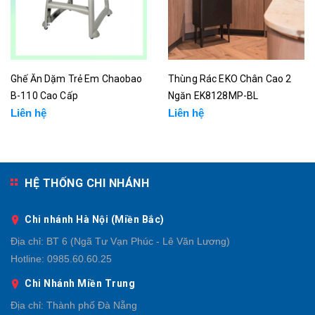
Ghế Ăn Dặm Trẻ Em Chaobao
Thùng Rác EKO Chân Cao 2
B-110 Cao Cấp
Ngăn EK8128MP-BL
Liên hệ
Liên hệ
HỆ THỐNG CHI NHÁNH
Chi nhánh Hà Nội (Miền Bắc)
Địa chỉ:
BT 6 (Ngã Tư Vạn Phúc - Lê Văn Lương)
Hotline:
0985.60.60.25
Chi Nhánh Miền Trung
Địa chỉ:
Thành phố Đà Nẵng