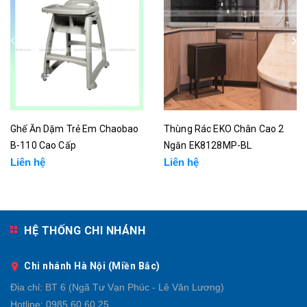
Ghế Ăn Dặm Trẻ Em Chaobao
Thùng Rác EKO Chân Cao 2
B-110 Cao Cấp
Ngăn EK8128MP-BL
Liên hệ
Liên hệ
HỆ THỐNG CHI NHÁNH
Chi nhánh Hà Nội (Miền Bắc)
Địa chỉ:
BT 6 (Ngã Tư Vạn Phúc - Lê Văn Lương)
Hotline:
0985.60.60.25