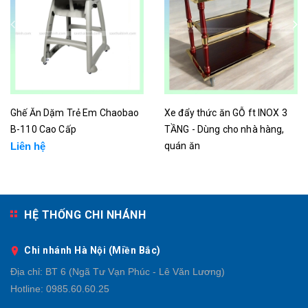
Ghế Ăn Dặm Trẻ Em Chaobao
Xe đẩy thức ăn GỖ ft INOX 3
B-110 Cao Cấp
TẦNG - Dùng cho nhà hàng,
Liên hệ
quán ăn
Liên hệ
HỆ THỐNG CHI NHÁNH
Chi nhánh Hà Nội (Miền Bắc)
Địa chỉ:
BT 6 (Ngã Tư Vạn Phúc - Lê Văn Lương)
Hotline:
0985.60.60.25