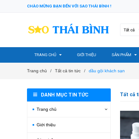
CHÀO MỪNG BẠN ĐẾN VỚI SAO THÁI BÌNH !
Tất cả
TRANG CHỦ
GIỚI THIỆU
SẢN PHẨM
Trang chủ
Tất cả tin tức
dầu gội khách sạn
/
/
Tất cả t
DANH MỤC TIN TỨC
Trang chủ
Giới thiệu