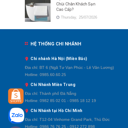
Chùi Chân Khách Sạn
Cao Cấp?
Thursday,
25/07/2026
HỆ THỐNG CHI NHÁNH
Chi nhánh Hà Nội (Miền Bắc)
Địa chỉ:
BT 6 (Ngã Tư Vạn Phúc - Lê Văn Lương)
Hotline:
0985.60.60.25
Chi Nhánh Miền Trung
Địa chỉ:
Thành phố Đà Nẵng
Hotline:
0982 85 02 01 - 0985 18 12 19
Chi Nhánh tại Hồ Chí Minh
Địa chỉ:
T12-04 Vinhome Grand Park, Thủ Đức
Hotline:
0986 76 76 25 - 0912 272 898