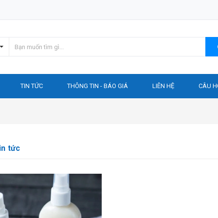
TIN TỨC
THÔNG TIN - BÁO GIÁ
LIÊN HỆ
CÂU H
in tức