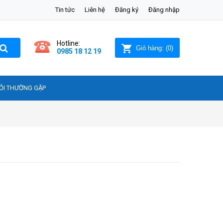
Tin tức
Liên hệ
Đăng ký
Đăng nhập
Hotline:
Giỏ hàng:
(
0
)
0985 18 12 19
ỎI THƯỜNG GẶP