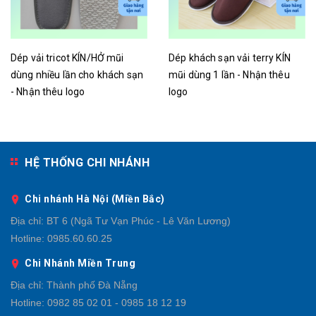
Dép vải tricot KÍN/HỞ mũi
Dép khách sạn vải terry KÍN
dùng nhiều lần cho khách sạn
mũi dùng 1 lần - Nhận thêu
- Nhận thêu logo
logo
Liên hệ
Liên hệ
HỆ THỐNG CHI NHÁNH
Chi nhánh Hà Nội (Miền Bắc)
Địa chỉ:
BT 6 (Ngã Tư Vạn Phúc - Lê Văn Lương)
Hotline:
0985.60.60.25
Chi Nhánh Miền Trung
Địa chỉ:
Thành phố Đà Nẵng
Hotline:
0982 85 02 01 - 0985 18 12 19