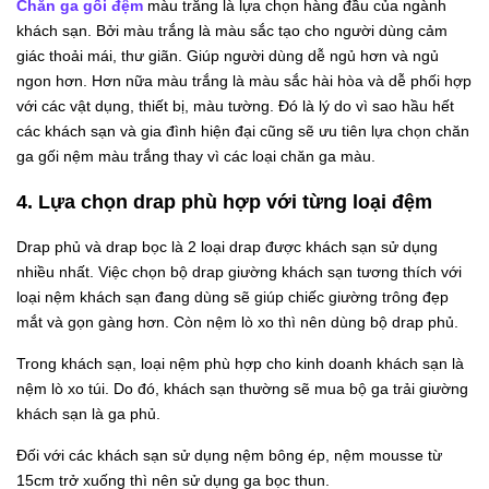
Chăn ga gối đệm
màu trắng là lựa chọn hàng đầu của ngành
khách sạn. Bởi màu trắng là màu sắc tạo cho người dùng cảm
giác thoải mái, thư giãn. Giúp người dùng dễ ngủ hơn và ngủ
ngon hơn. Hơn nữa màu trắng là màu sắc hài hòa và dễ phối hợp
với các vật dụng, thiết bị, màu tường. Đó là lý do vì sao hầu hết
các khách sạn và gia đình hiện đại cũng sẽ ưu tiên lựa chọn chăn
ga gối nệm màu trắng thay vì các loại chăn ga màu.
4. Lựa chọn drap phù hợp với từng loại đệm
Drap phủ và drap bọc là 2 loại drap được khách sạn sử dụng
nhiều nhất. Việc chọn bộ drap giường khách sạn tương thích với
loại nệm khách sạn đang dùng sẽ giúp chiếc giường trông đẹp
mắt và gọn gàng hơn. Còn nệm lò xo thì nên dùng bộ drap phủ.
Trong khách sạn, loại nệm phù hợp cho kinh doanh khách sạn là
nệm lò xo túi. Do đó, khách sạn thường sẽ mua bộ ga trải giường
khách sạn là ga phủ.
Đối với các khách sạn sử dụng nệm bông ép, nệm mousse từ
15cm trở xuống thì nên sử dụng ga bọc thun.