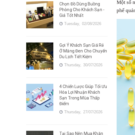
Một số n
Chọn Đồ Dùng Buồng
Phòng Cho Khách Sạn -
phế quản
Giá Tốt Nhất
Tuesday,
02/08/2026
Gợi Ý Khách Sạn Giá Rẻ
Ở Măng Đen Cho Chuyến
Du Lịch Tiết Kiệm
Thursday,
30/07/2026
4 Chiến Lược Giúp Tối Ưu
Hóa Lợi Nhuận Khách
Sạn Trong Mùa Thấp
Điểm
Thursday,
27/07/2026
Tại Sao Nên Mua Khăn