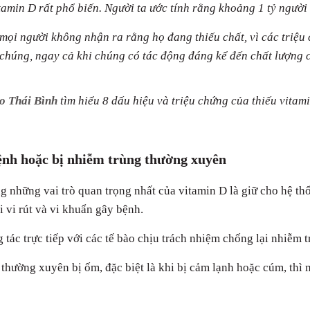
tamin D rất phổ biến. Người ta ước tính rằng khoảng 1 tỷ người 
mọi người không nhận ra rằng họ đang thiếu chất, vì các triệu 
chúng, ngay cả khi chúng có tác động đáng kể đến chất lượng 
o Thái Bình
tìm hiểu 8 dấu hiệu và triệu chứng của thiếu vitam
bệnh hoặc bị nhiễm trùng thường xuyên
g những vai trò quan trọng nhất của vitamin D là giữ cho hệ t
i vi rút và vi khuẩn gây bệnh.
 tác trực tiếp với các tế bào chịu trách nhiệm chống lại nhiễm t
thường xuyên bị ốm, đặc biệt là khi bị cảm lạnh hoặc cúm, thì 