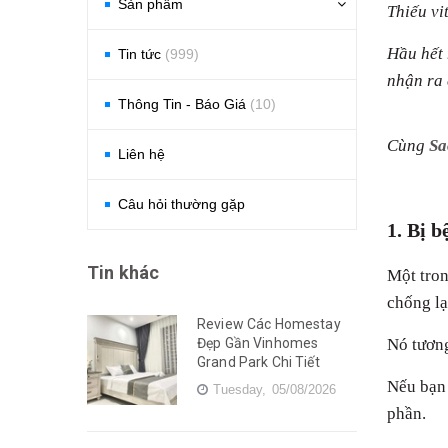
Sản phẩm
Thiếu vi
Hầu hết 
Tin tức
(999)
nhận ra 
Thông Tin - Báo Giá
(10)
Cùng
Sa
Liên hệ
Câu hỏi thường gặp
1. Bị 
Tin khác
Một tron
chống lạ
Review Các Homestay
Đẹp Gần Vinhomes
Nó tương
Grand Park Chi Tiết
Nếu bạn 
Tuesday,
05/08/2026
phần.