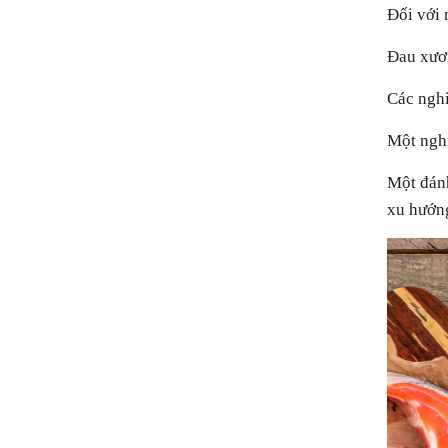
Đối với 
Đau xươn
Các nghi
Một nghi
Một đánh
xu hướng