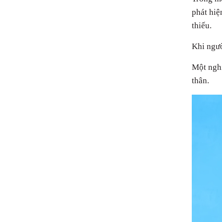
phát hiệ
thiếu.
Khi ngườ
Một nghi
thân.