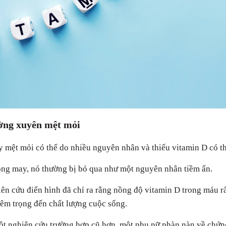
ờng xuyên mệt mỏi
 mệt mỏi có thể do nhiều nguyên nhân và thiếu vitamin D có th
ng may, nó thường bị bỏ qua như một nguyên nhân tiềm ẩn.
ên cứu điển hình đã chỉ ra rằng nồng độ vitamin D trong máu rấ
êm trọng đến chất lượng cuộc sống.
t nghiên cứu trường hợp cũ hơn, một phụ nữ phàn nàn về chứn