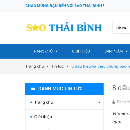
CHÀO MỪNG BẠN ĐẾN VỚI SAO THÁI BÌNH !
Tất cả
TRANG CHỦ
GIỚI THIỆU
SẢN PHẨM
Trang chủ
Tin tức
8 dấu hiệu và triệu chứng báo h
/
/
8 dấu
DANH MỤC TIN TỨC
Trang chủ
Đăng b
Vitamin 
Giới thiệu
bạn.