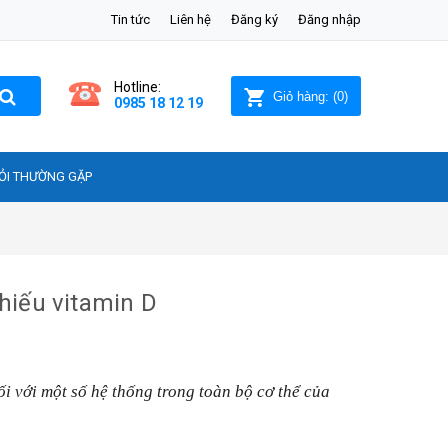
Tin tức
Liên hệ
Đăng ký
Đăng nhập
Hotline:
Giỏ hàng:
(
0
)
0985 18 12 19
ỎI THƯỜNG GẶP
hiếu vitamin D
i với một số hệ thống trong toàn bộ cơ thể của