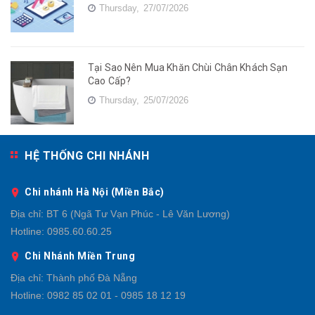
Thursday,
27/07/2026
Tại Sao Nên Mua Khăn Chùi Chân Khách Sạn
Cao Cấp?
Thursday,
25/07/2026
HỆ THỐNG CHI NHÁNH
Chi nhánh Hà Nội (Miền Bắc)
Địa chỉ:
BT 6 (Ngã Tư Vạn Phúc - Lê Văn Lương)
Hotline:
0985.60.60.25
Chi Nhánh Miền Trung
Địa chỉ:
Thành phố Đà Nẵng
Hotline:
0982 85 02 01 - 0985 18 12 19