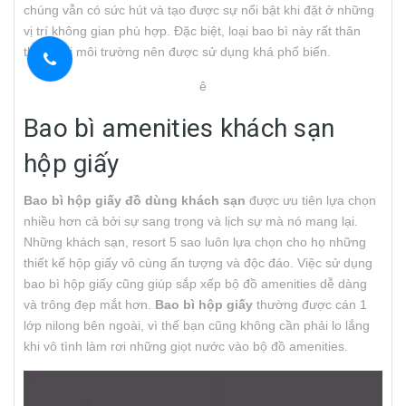
chúng vẫn có sức hút và tạo được sự nổi bật khi đặt ở những
vị trí không gian phù hợp. Đặc biệt, loại bao bì này rất thân
thiện với môi trường nên được sử dụng khá phổ biến.
ê
Bao bì amenities khách sạn
hộp giấy
Bao bì hộp giấy đồ dùng khách sạn
được ưu tiên lựa chọn
nhiều hơn cả bởi sự sang trọng và lịch sự mà nó mang lại.
Những khách sạn, resort 5 sao luôn lựa chọn cho họ những
thiết kế hộp giấy vô cùng ấn tượng và độc đáo. Việc sử dụng
bao bì hộp giấy cũng giúp sắp xếp bộ đồ amenities dễ dàng
và trông đẹp mắt hơn.
Bao bì hộp giấy
thường được cán 1
lớp nilong bên ngoài, vì thế bạn cũng không cần phải lo lắng
khi vô tình làm rơi những giọt nước vào bộ đồ amenities.