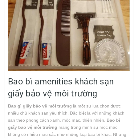
Bao bì amenities khách sạn
giấy bảo vệ môi trường
Bao gì giấy bảo vệ môi trườn
g là một sự lựa chọn được
nhiều chủ khách sạn yêu thích. Đặc biệt là với những khách
sạn theo phong cách xanh, mộc mạc, thiên nhiên.
Bao bì
giấy bảo vệ môi trường
mang trong mình sự mộc mạc,
không có nhiều màu sắc như những loại bao bì khác. Nhưng