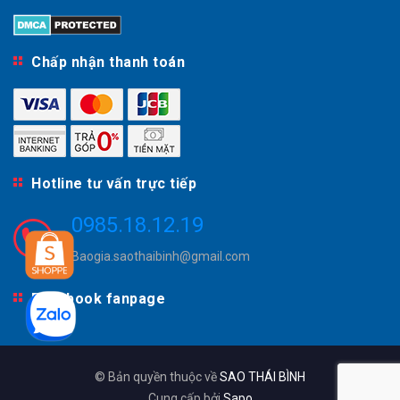
Chấp nhận thanh toán
Hotline tư vấn trực tiếp
0985.18.12.19
Baogia.saothaibinh@gmail.com
Facebook fanpage
© Bản quyền thuộc về
SAO THÁI BÌNH
Cung cấp bởi
Sapo