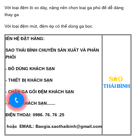
Với loại đệm lò xo dày, nặng nên chọn loại ga phủ để dễ dàng
thay ga
Với loại đệm mút, đệm ép có thể dùng ga bọc.
IÊN HỆ ĐẶT HÀNG:
SAO THÁI BÌNH CHUYÊN SẢN XUẤT VÀ PHÂN
PHỐI
- ĐỒ DÙNG KHÁCH SẠN
- THIẾT BỊ KHÁCH SẠN
- CHĂN GA GỐI ĐỆM KHÁCH SẠN
- KHĂN KHÁCH SẠN.......
ĐIỆN THOẠI: 0986. 76. 76 .25
hoặc EMAIL:
Baogia.saothaibinh@gmail.com