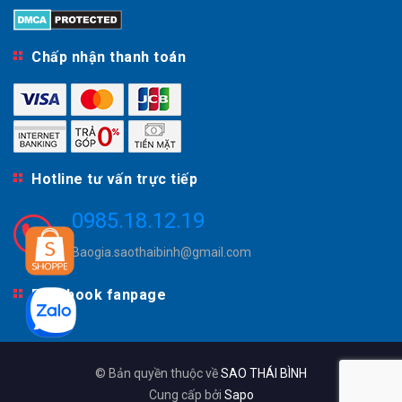
Chấp nhận thanh toán
Hotline tư vấn trực tiếp
0985.18.12.19
Baogia.saothaibinh@gmail.com
Facebook fanpage
© Bản quyền thuộc về
SAO THÁI BÌNH
Cung cấp bởi
Sapo