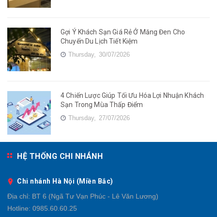
Gợi Ý Khách Sạn Giá Rẻ Ở Măng Đen Cho
Chuyến Du Lịch Tiết Kiệm
Thursday,
30/07/2026
4 Chiến Lược Giúp Tối Ưu Hóa Lợi Nhuận Khách
Sạn Trong Mùa Thấp Điểm
Thursday,
27/07/2026
HỆ THỐNG CHI NHÁNH
Chi nhánh Hà Nội (Miền Bắc)
Địa chỉ:
BT 6 (Ngã Tư Vạn Phúc - Lê Văn Lương)
Hotline:
0985.60.60.25