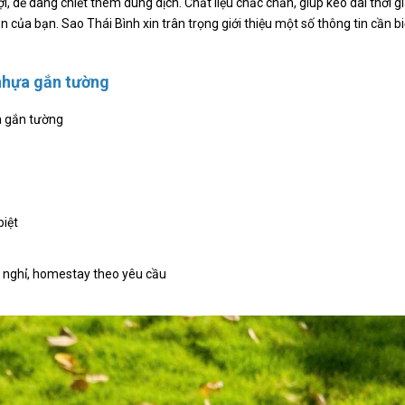
i, dễ dàng chiết thêm dung dịch. Chất liệu chắc chắn, giúp kéo dài thời g
 của bạn. Sao Thái Bình xin trân trọng giới thiệu một số thông tin cần bi
nhựa gắn tường
a gắn tường
biệt
à nghỉ, homestay theo yêu cầu