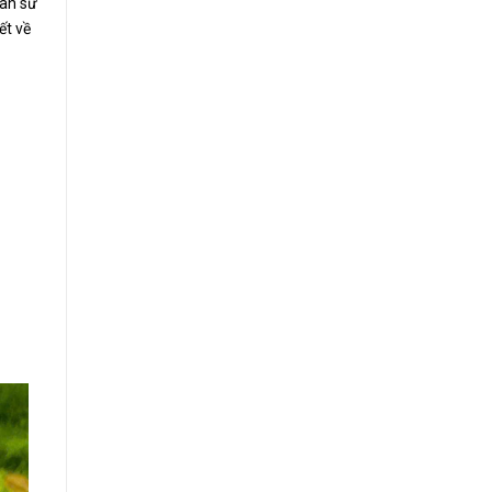
ian sử
ết về