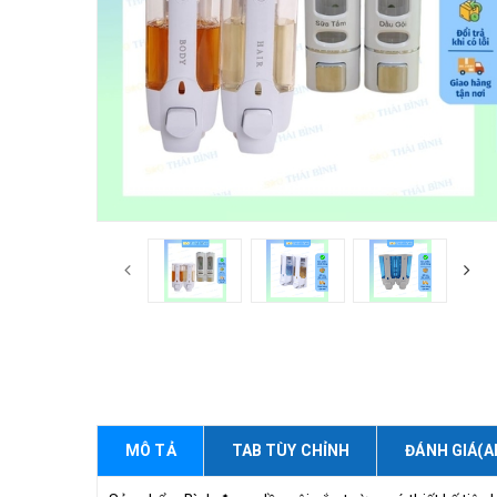
MÔ TẢ
TAB TÙY CHỈNH
ĐÁNH GIÁ(A