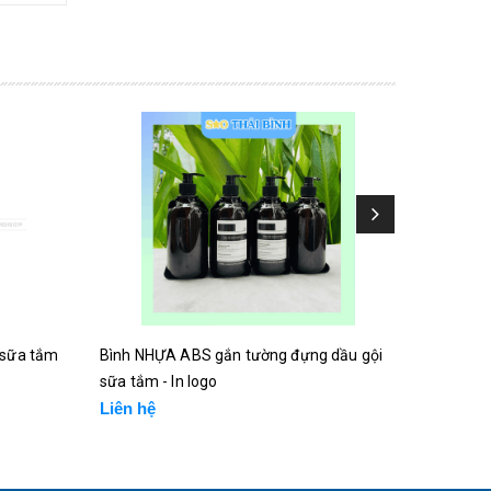
 sữa tắm
Bình NHỰA ABS gắn tường đựng dầu gội
Bình GỐM
sữa tắm - In logo
Tháp/Hì
Liên hệ
Liên hệ