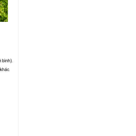
 bình).
 khác.