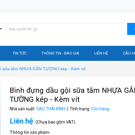
TIN TỨC
THÔNG TIN - BÁO GIÁ
LIÊN HỆ
CÂU H
ội sữa tắm NHỰA GẮN TƯỜNG kép - Kèm vít
Bình đựng dầu gội sữa tắm NHỰA G
TƯỜNG kép - Kèm vít
Nhà sản xuất:
SAO THÁI BÌNH
| Tình trạng:
Còn hàng
Liên hệ
(
Chưa bao gồm VAT
)
Thông tin sản phẩm: