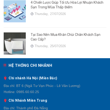
4 Chiến Lược Giúp Tối Ưu Hóa Lợi Nhuận Khách
Sạn Trong Mùa Thấp Điểm
Thursday,
27/07/2026
Tại Sao Nên Mua Khăn Chùi Chân Khách Sạn
Cao Cấp?
Thursday,
25/07/2026
HỆ THỐNG CHI NHÁNH
Chi nhánh Hà Nội (Miền Bắc)
Địa chỉ:
BT 6 (Ngã Tư Vạn Phúc - Lê Văn Lương)
Hotline:
0985.60.60.25
Chi Nhánh Miền Trung
Địa chỉ:
Thành phố Đà Nẵng