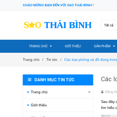
CHÀO MỪNG BẠN ĐẾN VỚI SAO THÁI BÌNH !
Tất cả
TRANG CHỦ
GIỚI THIỆU
SẢN PHẨM
Trang chủ
Tin tức
Các loại phòng và đồ dùng tron
/
/
Các l
DANH MỤC TIN TỨC
Trang chủ
Đăng b
Sau đây c
Giới thiệu
tìm hiểu 