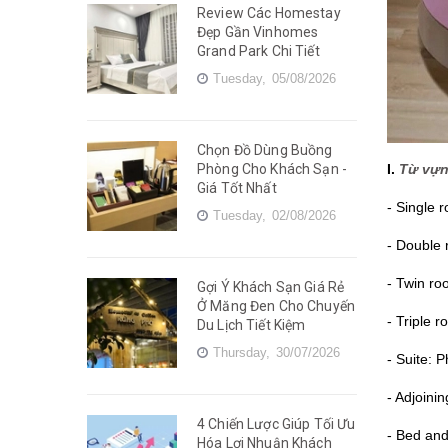
Review Các Homestay
Đẹp Gần Vinhomes
Grand Park Chi Tiết
Tuesday,
05/08/2026
Chọn Đồ Dùng Buồng
Phòng Cho Khách Sạn -
I.
Từ vựn
Giá Tốt Nhất
- Single
Tuesday,
02/08/2026
- Double
- Twin ro
Gợi Ý Khách Sạn Giá Rẻ
Ở Măng Đen Cho Chuyến
- Triple 
Du Lịch Tiết Kiệm
Thursday,
30/07/2026
- Suite: 
- Adjoini
4 Chiến Lược Giúp Tối Ưu
- Bed an
Hóa Lợi Nhuận Khách