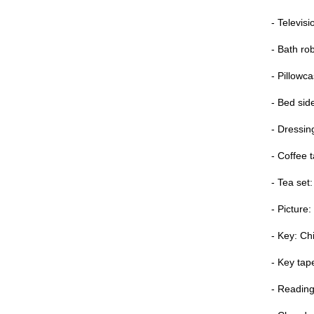
- Televisio
- Bath ro
- Pillowca
- Bed sid
- Dressin
- Coffee 
- Tea set:
- Picture
- Key: Ch
- Key tap
- Readin