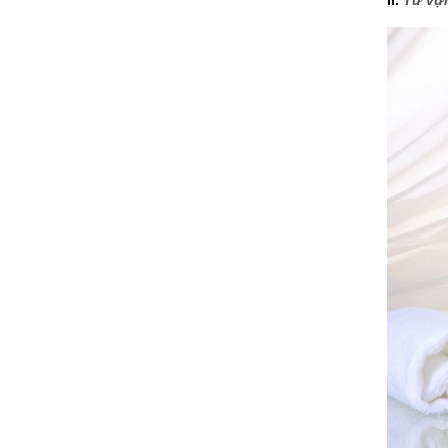
II.
Từ vự