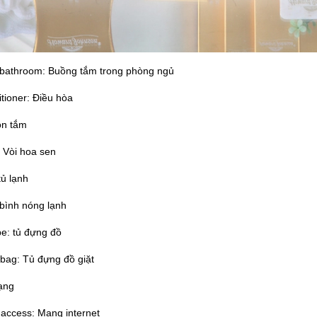
e bathroom: Buồng tắm trong phòng ngủ
itioner: Điều hòa
ồn tắm
 Vòi hoa sen
tủ lạnh
 bình nóng lạnh
e: tủ đựng đồ
bag: Tủ đựng đồ giặt
ạng
t access: Mạng internet