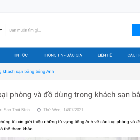
TIN TỨC
THÔNG TIN - BÁO GIÁ
LIÊN HỆ
CÂU H
g khách sạn bằng tiếng Anh
oại phòng và đồ dùng trong khách sạn b
ởi
Sao Thái Bình
Thứ Wed,
14/07/2021
húng tôi xin giới thiệu những từ vựng tiếng Anh về các loại phòng và
đ
có thể tham khảo.