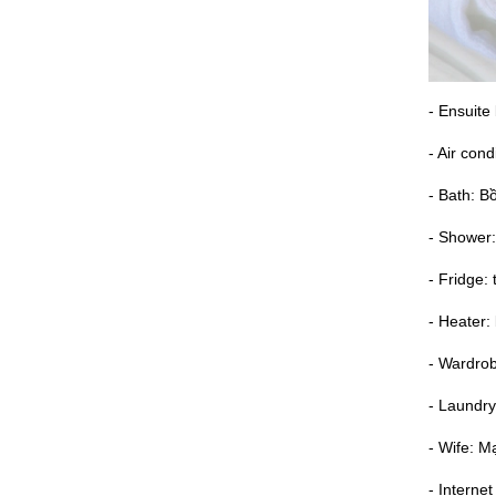
- Ensuit
- Air cond
- Bath: B
- Shower:
- Fridge: 
- Heater:
- Wardrob
- Laundry
- Wife: M
- Interne