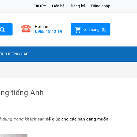
Tin tức
Liên hệ
Đăng ký
Đăng nhập
Hotline:
Giỏ hàng:
(
0
)
0985 18 12 19
ỎI THƯỜNG GẶP
ằng tiếng Anh
ồ dùng trong khách sạn
để giúp cho các bạn đang muốn