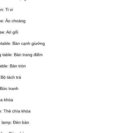
n: Ti vi
be: Áo choàng
se: Aó gối
etable: Bàn cạnh giường
g table: Bàn trang điểm
table: Bàn tròn
 Bộ tách trà
: Bức tranh
ia khóa
e: Thẻ chìa khóa
g lamp: Đèn bàn