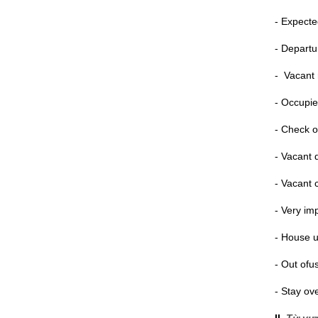
- Expecte
- Departu
- Vacant
- Occupi
- Check o
- Vacant 
- Vacant 
- Very im
- House 
- Out of
- Stay ov