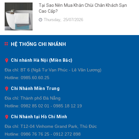
Tại Sao Nên Mua Khăn Chùi Chân Khách Sạn
Cao Cấp?
Thursday,
25/07/2026
HỆ THỐNG CHI NHÁNH
Chi nhánh Hà Nội (Miền Bắc)
Địa chỉ:
BT 6 (Ngã Tư Vạn Phúc - Lê Văn Lương)
Hotline:
0985.60.60.25
Chi Nhánh Miền Trung
Địa chỉ:
Thành phố Đà Nẵng
Hotline:
0982 85 02 01 - 0985 18 12 19
Chi Nhánh tại Hồ Chí Minh
Địa chỉ:
T12-04 Vinhome Grand Park, Thủ Đức
Hotline:
0986 76 76 25 - 0912 272 898