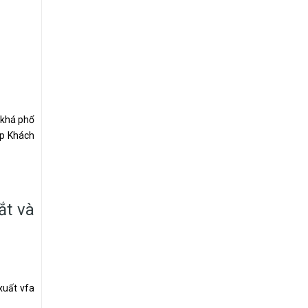
 khá phổ
ấp Khách
ắt và
xuất vfa