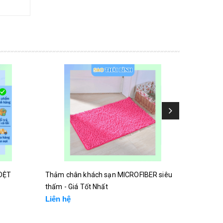
DỆT
Thảm chân khách sạn MICROFIBER siêu
Thảm ch
thấm - Giá Tốt Nhất
Giá Tốt 
Liên hệ
Liên hệ