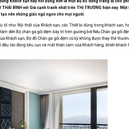
dùng Khách sạn hay nói đúng hơn là một Bộ đồ dùng trang bị cho p
 THÁI BÌNH với Giá cạnh tranh nhất trên THỊ TRƯỜNG hiện nay. Một
 tạo nên những giấc ngủ ngon cho mọi người.
 tố như: Nội thất của Khách sạn, các Thiết bị dùng trong khách sạn, h
u tâm đến Bộ chăn ga gối đệm bày trí trên giường bởi Nếu Chăn ga gối đ
 của Khách sạn, Bộ đồ Chăn ga gối đệm cũ kỹ không được thay thế thườn
 lý đều tác động tiêu cực và mất thiện cảm của Khách hàng, khiến khách 