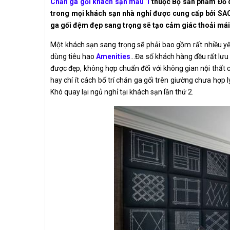
Chăn ga gối khách sạn mẫu 1
thuộc Bộ sản phẩm Đồ 
trong mọi khách sạn nhà nghỉ được cung cấp bởi SAO
ga gối đệm đẹp sang trọng sẽ tạo cảm giác thoải mái
Một khách sạn sang trọng sẽ phải bao gồm rất nhiều yếu
dùng tiêu hao
Amenities
...Đa số khách hàng đều rất lư
được đẹp, không hợp chuẩn đối với không gian nội thất
hay chí ít cách bố trí chăn ga gối trên giường chưa hợp
Khó quay lại ngủ nghỉ tại khách sạn lần thứ 2.