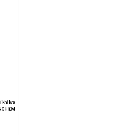
 khi lựa
NGHIỆM