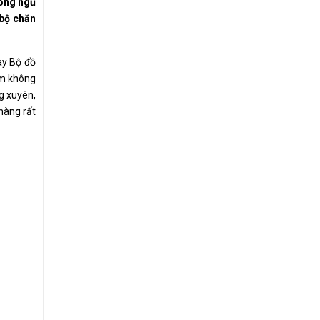
hòng ngủ
 bộ chăn
ay Bộ đồ
ệm không
g xuyên,
hàng rất