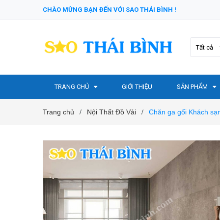
CHÀO MỪNG BẠN ĐẾN VỚI SAO THÁI BÌNH !
Tất cả
TRANG CHỦ
GIỚI THIỆU
SẢN PHẨM
Trang chủ
Nội Thất Đồ Vải
Chăn ga gối Khách sạ
/
/