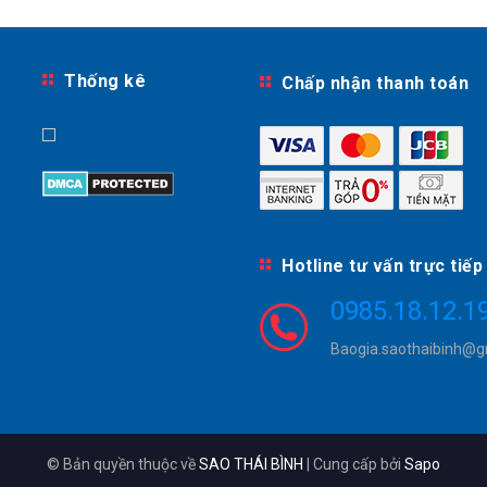
Thống kê
Chấp nhận thanh toán
Hotline tư vấn trực tiếp
0985.18.12.1
Baogia.saothaibinh@g
© Bản quyền thuộc về
SAO THÁI BÌNH
|
Cung cấp bởi
Sapo