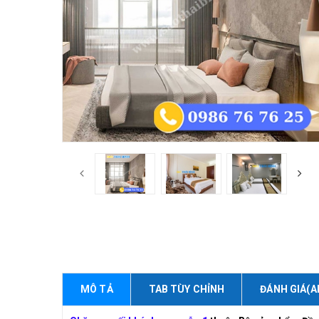
MÔ TẢ
TAB TÙY CHỈNH
ĐÁNH GIÁ(A