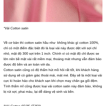
*Vải Cotton satin
Về cơ bản thì cotton satin hầu như không khác gì cotton 100%,
chỉ có một điểm đặc biệt đó là loại vải này được dệt với sợi chỉ
nhỏ, mật độ 300 sợi trên 1 inch. Chính vì có mật độ chỉ được se
lớn nên bề mặt vài rất mềm mại, thoáng mát nhưng vẫn đảm bảo
được độ bền và an toàn với da.
Cotton satin cũng có độ thấm hút mồ hôi rất tốt, khi khách hàng
sử dụng sẽ có giảm giác thoải mái, mát mẻ. Đây sẽ là một loại vải
cực kì hoàn hảo cho khách sạn khi chọn may chăn ga gối đệm.
Tính thẩm mĩ cũng được loại vải cotton satin này đảm bảo, không
bị rút sợi, phai màu, lại dễ dàng vệ sinh và bền.
*Vải Cotton 65/35 (T250)