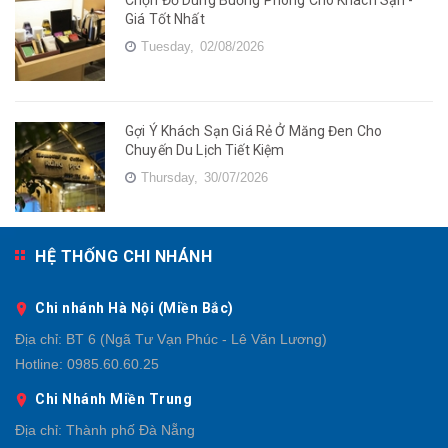
Chọn Đồ Dùng Buồng Phòng Cho Khách Sạn -
Giá Tốt Nhất
Tuesday,
02/08/2026
Gợi Ý Khách Sạn Giá Rẻ Ở Măng Đen Cho
Chuyến Du Lịch Tiết Kiệm
Thursday,
30/07/2026
HỆ THỐNG CHI NHÁNH
Chi nhánh Hà Nội (Miền Bắc)
Địa chỉ:
BT 6 (Ngã Tư Vạn Phúc - Lê Văn Lương)
Hotline:
0985.60.60.25
Chi Nhánh Miền Trung
Địa chỉ:
Thành phố Đà Nẵng