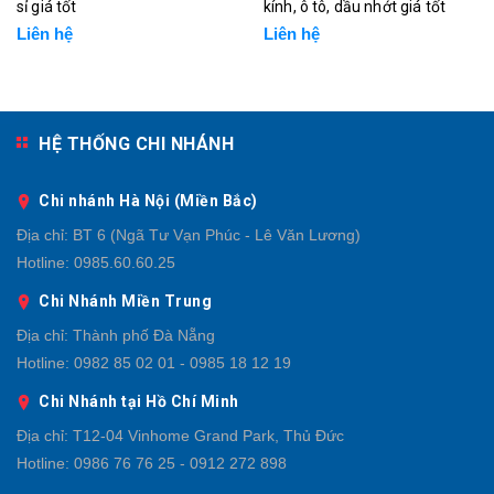
sỉ giá tốt
kính, ô tô, dầu nhớt giá tốt
Liên hệ
Liên hệ
HỆ THỐNG CHI NHÁNH
Chi nhánh Hà Nội (Miền Bắc)
Địa chỉ:
BT 6 (Ngã Tư Vạn Phúc - Lê Văn Lương)
Hotline:
0985.60.60.25
Chi Nhánh Miền Trung
Địa chỉ:
Thành phố Đà Nẵng
Hotline:
0982 85 02 01 - 0985 18 12 19
Chi Nhánh tại Hồ Chí Minh
Địa chỉ:
T12-04 Vinhome Grand Park, Thủ Đức
Hotline:
0986 76 76 25 - 0912 272 898