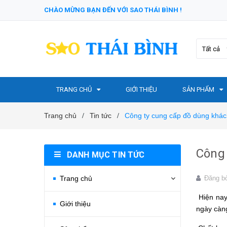
CHÀO MỪNG BẠN ĐẾN VỚI SAO THÁI BÌNH !
Tất cả
TRANG CHỦ
GIỚI THIỆU
SẢN PHẨM
Trang chủ
Tin tức
Công ty cung cấp đồ dùng khách
/
/
Công 
DANH MỤC TIN TỨC
Trang chủ
Đăng b
Hiện nay
Giới thiệu
ngày càng