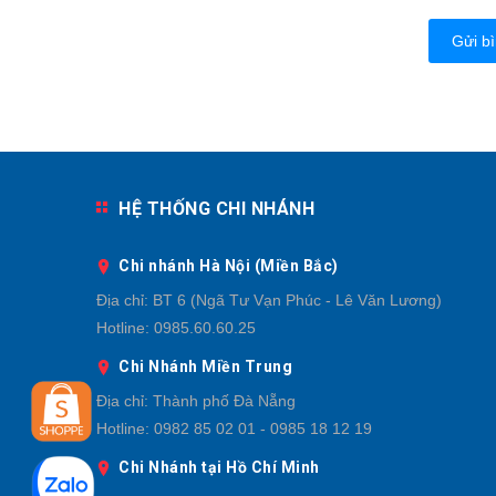
Gửi bì
HỆ THỐNG CHI NHÁNH
Chi nhánh Hà Nội (Miền Bắc)
Địa chỉ:
BT 6 (Ngã Tư Vạn Phúc - Lê Văn Lương)
Hotline:
0985.60.60.25
Chi Nhánh Miền Trung
Địa chỉ:
Thành phố Đà Nẵng
Hotline:
0982 85 02 01 - 0985 18 12 19
Chi Nhánh tại Hồ Chí Minh