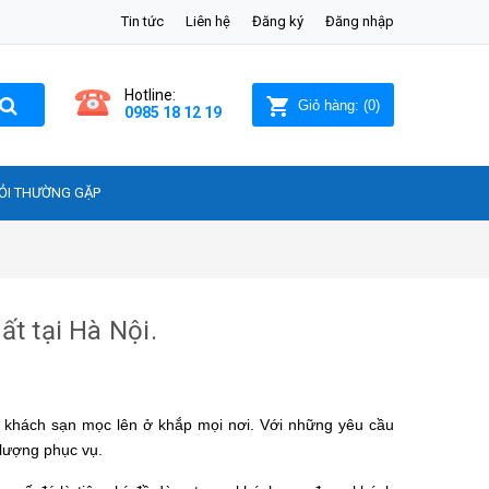
Tin tức
Liên hệ
Đăng ký
Đăng nhập
Hotline:
Giỏ hàng:
(
0
)
0985 18 12 19
ỎI THƯỜNG GẶP
t tại Hà Nội.
, khách sạn mọc lên ở khắp mọi nơi. Với những yêu cầu
 lượng phục vụ.