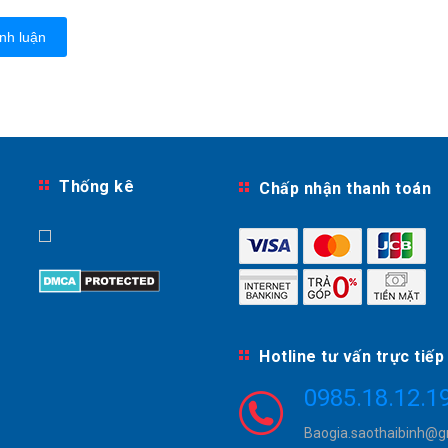
nh luận
Thống kê
Chấp nhận thanh toán
Hotline tư vấn trực tiếp
0985.18.12.1
Baogia.saothaibinh@g