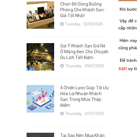
Chọn Đồ Dùng Buồng
Khi bước 
Phòng Cho Khách Sạn -
Giá Tốt Nhất
Vậy để c
Tuesday,
02/08/2026
cấp những
Hiện nay,
Gợi Ý Khách Sạn Giá Rẻ
cũng phải
Ở Măng Đen Cho Chuyến
Du Lịch Tiết Kiệm
Để tránh 
Thursday,
30/07/2026
sạn
uy t
4 Chiến Lược Giúp Tối Ưu
Hóa Lợi Nhuận Khách
Sạn Trong Mùa Thấp
Điểm
Thursday,
27/07/2026
Tại Sao Nên Mua Khăn