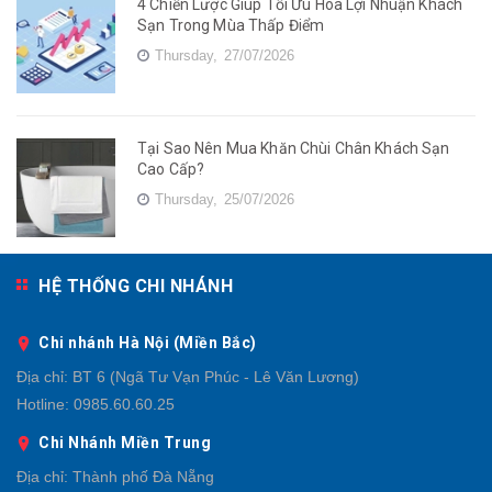
4 Chiến Lược Giúp Tối Ưu Hóa Lợi Nhuận Khách
Sạn Trong Mùa Thấp Điểm
Thursday,
27/07/2026
Tại Sao Nên Mua Khăn Chùi Chân Khách Sạn
Cao Cấp?
Thursday,
25/07/2026
HỆ THỐNG CHI NHÁNH
Chi nhánh Hà Nội (Miền Bắc)
Địa chỉ:
BT 6 (Ngã Tư Vạn Phúc - Lê Văn Lương)
Hotline:
0985.60.60.25
Chi Nhánh Miền Trung
Địa chỉ:
Thành phố Đà Nẵng