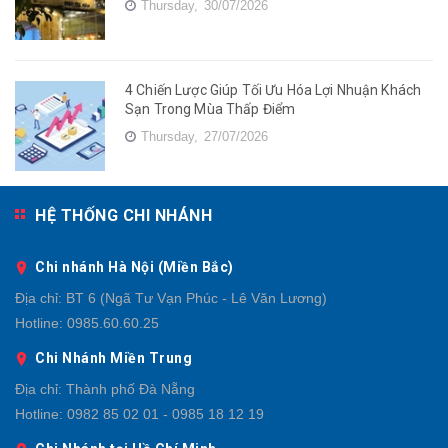
Thursday,
30/07/2026
4 Chiến Lược Giúp Tối Ưu Hóa Lợi Nhuận Khách
Sạn Trong Mùa Thấp Điểm
Thursday,
27/07/2026
HỆ THỐNG CHI NHÁNH
Chi nhánh Hà Nội (Miền Bắc)
Địa chỉ:
BT 6 (Ngã Tư Vạn Phúc - Lê Văn Lương)
Hotline:
0985.60.60.25
Chi Nhánh Miền Trung
Địa chỉ:
Thành phố Đà Nẵng
Hotline:
0982 85 02 01 - 0985 18 12 19