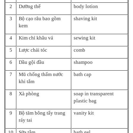
2
Dưỡng thể
body lotion
3
Bộ cạo râu bao gồm
shaving kit
kem
4
Kim chỉ khâu vá
sewing kit
5
Lược chải tóc
comb
6
Dầu gội đầu
shampoo
7
Mũ chống thấm nước
bath cap
khi tắm
8
Xà phòng
soap in transparent
plastic bag
9
Bộ tăm bông tẩy trang
vanity kit
ráy tai
10
Sữa tắm
bath gel