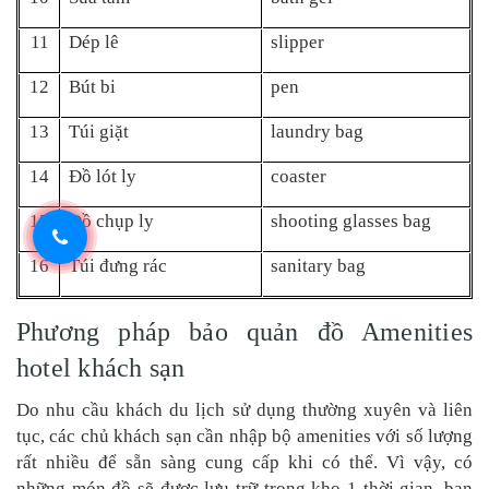
11
Dép lê
slipper
12
Bút bi
pen
13
Túi giặt
laundry bag
14
Đồ lót ly
coaster
15
Đồ chụp ly
shooting glasses bag
16
Túi đưng rác
sanitary bag
Phương pháp bảo quản đồ Amenities
hotel khách sạn
Do nhu cầu khách du lịch sử dụng thường xuyên và liên
tục, các chủ khách sạn cần nhập bộ amenities với số lượng
rất nhiều để sẵn sàng cung cấp khi có thể. Vì vậy, có
những món đồ sẽ được lưu trữ trong kho 1 thời gian, bạn