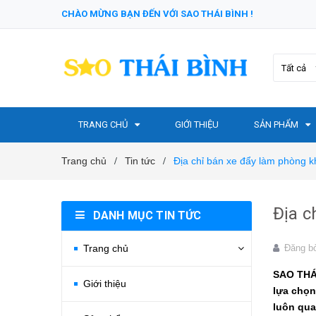
CHÀO MỪNG BẠN ĐẾN VỚI SAO THÁI BÌNH !
Tất cả
TRANG CHỦ
GIỚI THIỆU
SẢN PHẨM
Trang chủ
Tin tức
Địa chỉ bán xe đẩy làm phòng k
/
/
Địa c
DANH MỤC TIN TỨC
Trang chủ
Đăng b
SAO THÁI
Giới thiệu
lựa chọn
luôn qua