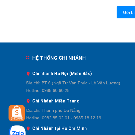
Gửi bì
HỆ THỐNG CHI NHÁNH
Chi nhánh Hà Nội (Miền Bắc)
Địa chỉ:
BT 6 (Ngã Tư Vạn Phúc - Lê Văn Lương)
Hotline:
0985.60.60.25
Chi Nhánh Miền Trung
Địa chỉ:
Thành phố Đà Nẵng
Hotline:
0982 85 02 01 - 0985 18 12 19
Chi Nhánh tại Hồ Chí Minh