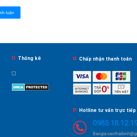
nh luận
Thống kê
Chấp nhận thanh toán
Hotline tư vấn trực tiếp
0985.18.12.1
Baogia.saothaibinh@g