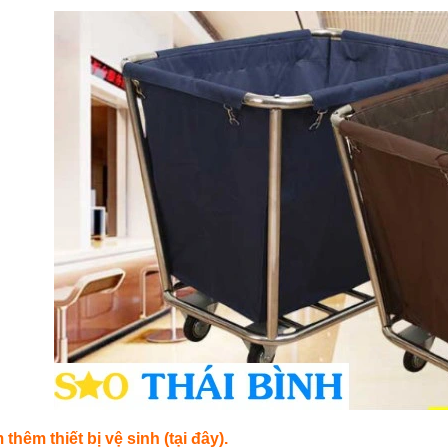
m thêm
thiết bị vệ sinh
(tại đây).