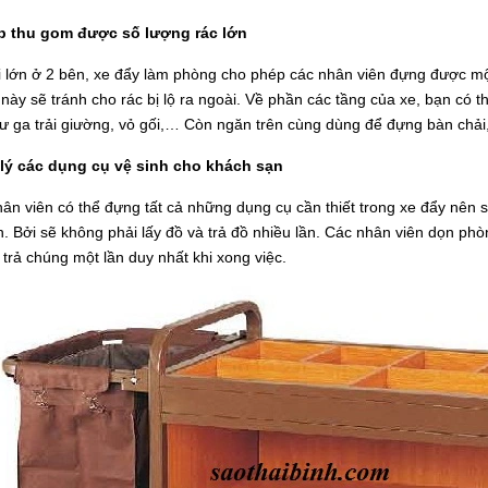
 thu gom được số lượng rác lớn
 lớn ở 2 bên, xe đẩy làm phòng cho phép các nhân viên đựng được một 
úi này sẽ tránh cho rác bị lộ ra ngoài. Về phần các tầng của xe, bạn c
 ga trải giường, vỏ gối,… Còn ngăn trên cùng dùng để đựng bàn chải
lý các dụng cụ vệ sinh cho khách sạn
ân viên có thể đựng tất cả những dụng cụ cần thiết trong xe đẩy nên sẽ
. Bởi sẽ không phải lấy đồ và trả đồ nhiều lần. Các nhân viên dọn phòn
trả chúng một lần duy nhất khi xong việc.