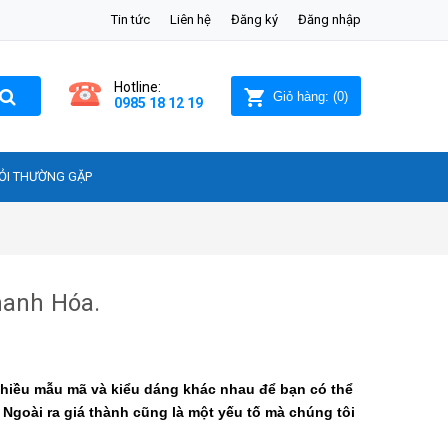
Tin tức
Liên hệ
Đăng ký
Đăng nhập
Hotline:
Giỏ hàng:
(
0
)
0985 18 12 19
ỎI THƯỜNG GẶP
hanh Hóa.
hiều mẫu mã và kiểu dáng khác nhau để bạn có thể
Ngoài ra giá thành cũng là một yếu tố mà chúng tôi