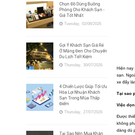
Chọn Đồ Dùng Buồng
Phòng Cho Khách Sạn -
Giá Tốt Nhất
Tuesday,
02/08/2026
Gợi Ý Khách Sạn Giá Rẻ
Ở Măng Đen Cho Chuyến
Du Lịch Tiết Kiệm
Thursday,
30/07/2026
Hiện nay 
sạn. Ngoà
xe đẩy là
4 Chiến Lược Giúp Tối Ưu
Hóa Lợi Nhuận Khách
Tại sao 
Sạn Trong Mùa Thấp
Điểm
Việc dọn
Thursday,
27/07/2026
Được thiế
không phả
dàng dù p
Tại Sao Nên Mua Khăn