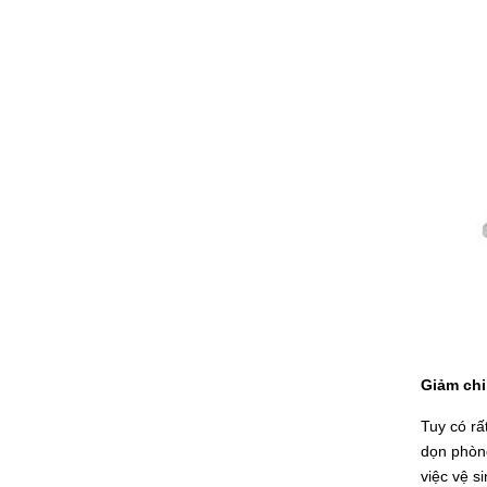
Giảm chi
Tuy có rấ
dọn phòng
việc vệ s