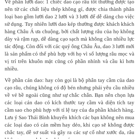
Về phần lưỡi dao: 1 chiếc dao cạo râu tốt thường được tạo
nên từ các chất liệu thép không gỉ, được chia thành phân
loại bao gồm lưỡi dao 2 lưỡi và 3 lưỡi để dễ dàng cho việc
sử dụng. Tuy nhiên lưỡi dao kép thường được khách khách
hàng Châu Á ưa chuộng, bởi chất lượng râu của họ không
dày và rậm rạp, dễ dàng cạo sạch mà không cần nhiều lực
tác động. Còn đối với các quý ông Châu Âu, dao 3 lưỡi mới
là sản phẩm có thể phù hợp với họ vì số lượng râu mọc và
vị trí trên khuôn mặt cũng có phần nhỉnh và cầu kì hơn
nhiều.
Về phần cán dao: hay còn gọi là bộ phân tay cầm của dao
cạo râu, chúng không có độ bén nhưng phải yêu cầu nhiều
về vẻ bề ngoài cũng như sự chắc chắn. Bạn nên chọn lựa
các loại cán dao có kích thước tay cầm và diện tích tay
cầm sao cho phù hợp với tỉ lệ tay của đa phần khách hàng.
Lưu ý Sao Thái Bình khuyến khích các bạn không nên mua
các loại dao có cán mềm hay dẻo, khi cạo sẽ không được
chắc tay, dễ sơ suất và gây ra các sự cố như xước da, râu