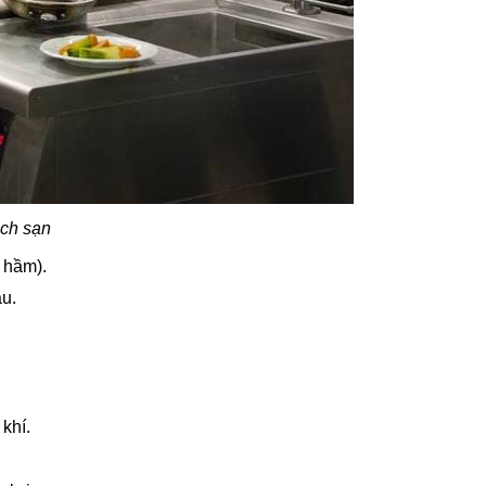
ch sạn
 hầm).
ầu.
khí.