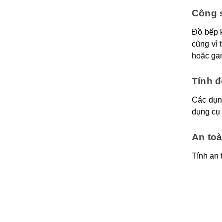
Công 
Đồ bếp k
cũng vì 
hoặc ga
Tính 
Các dụn
dụng cụ 
An to
Tính an 