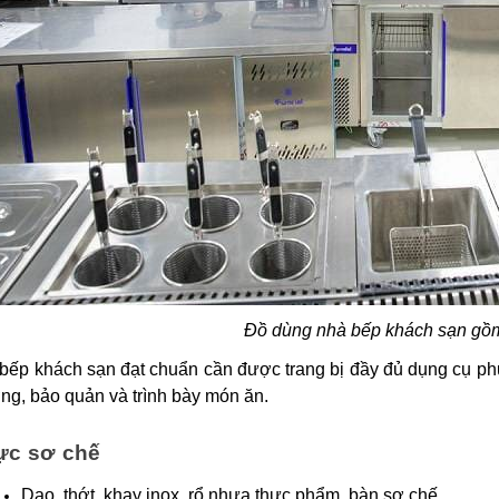
Đồ dùng nhà bếp khách sạn gồ
 bếp khách sạn đạt chuẩn cần được trang bị đầy đủ dụng cụ p
g, bảo quản và trình bày món ăn.
ực sơ chế
Dao, thớt, khay inox, rổ nhựa thực phẩm, bàn sơ chế.