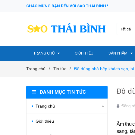
CHÀO MỪNG BẠN ĐẾN VỚI SAO THÁI BÌNH !
Tất cả
TRANG CHỦ
GIỚI THIỆU
SẢN PHẨM
Trang chủ
Tin tức
Đồ dùng nhà bếp khách sạn, bí
/
/
Đồ dù
DANH MỤC TIN TỨC
Trang chủ
Đăng b
Giới thiệu
Ẩm thực 
sang, tă