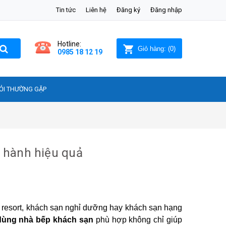
Tin tức
Liên hệ
Đăng ký
Đăng nhập
Hotline:
Giỏ hàng:
(
0
)
0985 18 12 19
ỎI THƯỜNG GẶP
n hành hiệu quả
c resort, khách sạn nghỉ dưỡng hay khách sạn hạng
dùng nhà bếp khách sạn
phù hợp không chỉ giúp