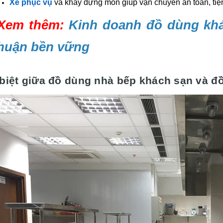
Xe phục vụ
và khay đựng món giúp vận chuyển an toàn, tiện
 Xem thêm:
Kinh doanh đồ dùng khá
nhuận bền vững
biệt giữa đồ dùng nhà bếp khách sạn và đồ 