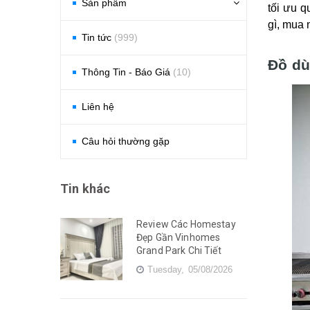
Sản phẩm
tối ưu q
gì, mua 
Tin tức
(999)
Đồ dù
Thông Tin - Báo Giá
(10)
Liên hệ
Câu hỏi thường gặp
Tin khác
Review Các Homestay
Đẹp Gần Vinhomes
Grand Park Chi Tiết
Tuesday,
05/08/2026