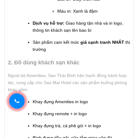
Màu in: Xanh lá đậm
Dịch vụ hỗ trợ: 
Giao hàng tận nhà và in logo, 
thông tin khách sạn lên bao bì 
Sản phẩm cam kết mức 
giá cạnh tranh
NHẤT
 thị 
trường
2. Đồ dùng khách sạn khác
Ngoài bộ Amenities, Sao Thái Bình hân hạnh đồng hành hợp
tác, cung cấp cho Sao Mai Hotel các sản phẩm buồng phòng
khác gồm:
Khay đựng Amenities in logo
Khay đựng remote + in logo
Khay đựng trà, cà phê gói + in logo
Bình đựng dầu gội, sữa tắm mica vân đá