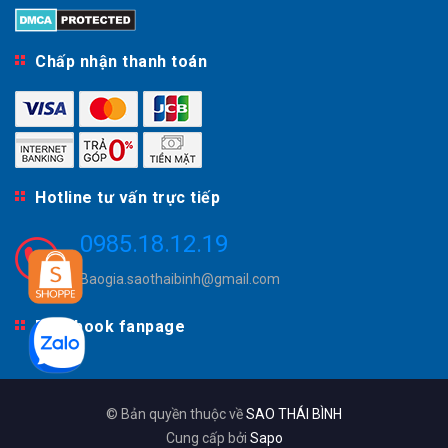
Chấp nhận thanh toán
Hotline tư vấn trực tiếp
0985.18.12.19
Baogia.saothaibinh@gmail.com
Facebook fanpage
© Bản quyền thuộc về
SAO THÁI BÌNH
Cung cấp bởi
Sapo