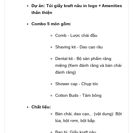
Dự án: Túi giấy kraft nâu in logo + Amenities
thân thiện
Combo 5 món gồm:
Comb - Lược chải đầu
Shaving kit - Dao cạo râu
Dental kit - Bộ sản phẩm răng 
miệng (Kem đánh răng và bàn chải 
đánh răng)
Shower cap - Chụp tóc
Cotton Buds - Tăm bông
Chất liệu:
Bàn chải, dao cạo,.. (vật dụng): Bột
lúa, bột rơm, bột bắp.
Bao bì: Giấy kraft nâu