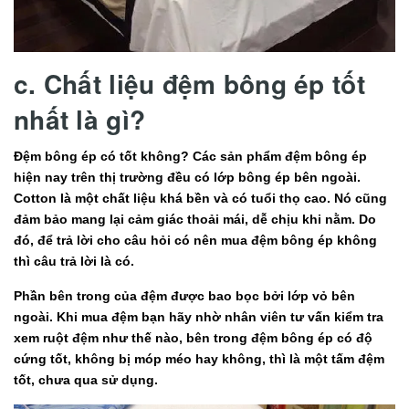
c. Chất liệu đệm bông ép tốt
nhất là gì?
Đệm bông ép có tốt không? Các sản phẩm đệm bông ép
hiện nay trên thị trường đều có lớp bông ép bên ngoài.
Cotton là một chất liệu khá bền và có tuổi thọ cao. Nó cũng
đảm bảo mang lại cảm giác thoải mái, dễ chịu khi nằm. Do
đó, để trả lời cho câu hỏi có nên mua đệm bông ép không
thì câu trả lời là có.
Phần bên trong của đệm được bao bọc bởi lớp vỏ bên
ngoài. Khi mua đệm bạn hãy nhờ nhân viên tư vấn kiểm tra
xem ruột đệm như thế nào, bên trong đệm bông ép có độ
cứng tốt, không bị móp méo hay không, thì là một tấm đệm
tốt, chưa qua sử dụng.