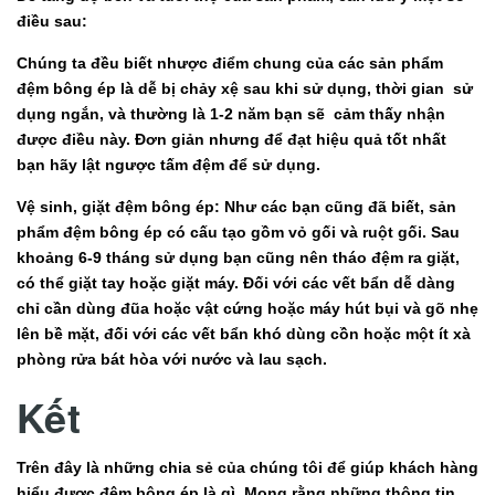
điều sau:
Chúng ta đều biết nhược điểm chung của các sản phẩm
đệm bông ép là dễ bị chảy xệ sau khi sử dụng, thời gian sử
dụng ngắn, và thường là 1-2 năm bạn sẽ cảm thấy nhận
được điều này. Đơn giản nhưng để đạt hiệu quả tốt nhất
bạn hãy lật ngược tấm đệm để sử dụng.
Vệ sinh, giặt đệm bông ép: Như các bạn cũng đã biết, sản
phẩm đệm bông ép có cấu tạo gồm vỏ gối và ruột gối. Sau
khoảng 6-9 tháng sử dụng bạn cũng nên tháo đệm ra giặt,
có thể giặt tay hoặc giặt máy. Đối với các vết bẩn dễ dàng
chỉ cần dùng đũa hoặc vật cứng hoặc máy hút bụi và gõ nhẹ
lên bề mặt, đối với các vết bẩn khó dùng cồn hoặc một ít xà
phòng rửa bát hòa với nước và lau sạch.
Kết
Trên đây là những chia sẻ của chúng tôi để giúp khách hàng
hiểu được đệm bông ép là gì. Mong rằng những thông tin