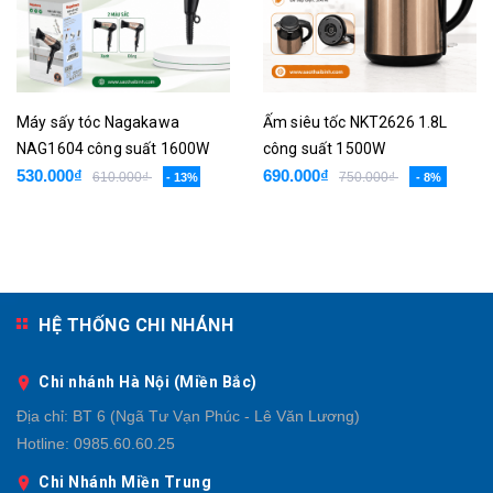
Máy sấy tóc Nagakawa
Ấm siêu tốc NKT2626 1.8L
NAG1604 công suất 1600W
công suất 1500W
530.000₫
690.000₫
610.000₫
750.000₫
- 13%
- 8%
HỆ THỐNG CHI NHÁNH
Chi nhánh Hà Nội (Miền Bắc)
Địa chỉ:
BT 6 (Ngã Tư Vạn Phúc - Lê Văn Lương)
Hotline:
0985.60.60.25
Chi Nhánh Miền Trung