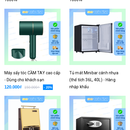
250.000₫
Liên hệ
Máy sấy tóc CẦM TAY cao cấp
Tủ mát Minibar cánh nhựa
- Dùng cho khách sạn
(thể tích 36L, 40L) - Hàng
120.000₫
nhập khẩu
150.000₫
- 20%
Liên hệ