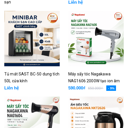
sạn
Liên hệ
Liên hệ
Tủ mát SAST BC-50 dung tích
Máy sấy tóc Nagakawa
50L cửa kính
NAG1606 2000W tạo ion âm
Liên hệ
590.000₫
650.000₫
- 9%