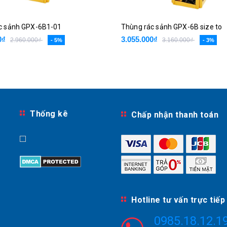
c sảnh GPX-6B1-01
Thùng rác sảnh GPX-6B size to
0₫
3.055.000₫
2.960.000₫
3.160.000₫
- 5%
- 3%
Thống kê
Chấp nhận thanh toán
Hotline tư vấn trực tiếp
0985.18.12.1