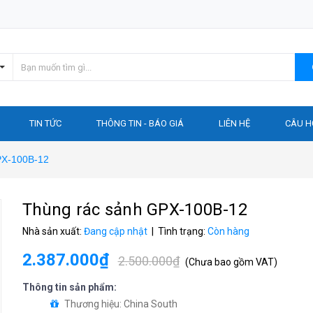
TIN TỨC
THÔNG TIN - BÁO GIÁ
LIÊN HỆ
CÂU H
PX-100B-12
Thùng rác sảnh GPX-100B-12
Nhà sản xuất:
Đang cập nhật
| Tình trạng:
Còn hàng
2.387.000₫
2.500.000₫
(
Chưa bao gồm VAT
)
Thông tin sản phẩm:
Thương hiệu: China South