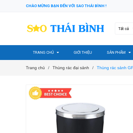
CHÀO MỪNG BẠN ĐẾN VỚI SAO THÁI BÌNH !
Tất cả
TRANG CHỦ
GIỚI THIỆU
SẢN PHẨM
Trang chủ
Thùng rác đại sảnh
Thùng rác sảnh G
/
/