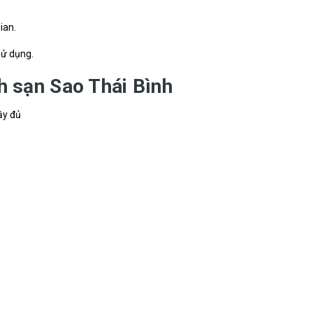
ian.
sử dụng.
ch sạn Sao Thái Bình
ầy đủ