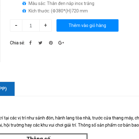
Màu sắc: Thân đen nắp inox trắng
Kích thước: (Ф380*(H)720 mm
-
+
Thêm vào giỏ hàng
Chia sẻ:
PP)
í tại các vị trí như sảnh đón, hành lang tòa nhà, trước cửa thang máy, c
i, hội trường hay các khu vui chơi giải trí. Thông số sản phẩm cơ bản ba
Thông số