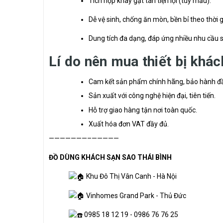
Tích hợp khay gạt tàn tiện lợi (tùy mẫu).
Dễ vệ sinh, chống ăn mòn, bền bỉ theo thời g
Dung tích đa dạng, đáp ứng nhiều nhu cầu 
Lí do nên mua thiết bị khá
Cam kết sản phẩm chính hãng, bảo hành đ
Sản xuất với công nghệ hiện đại, tiên tiến.
Hỗ trợ giao hàng tận nơi toàn quốc.
Xuất hóa đơn VAT đầy đủ.
———————–—————
ĐỒ DÙNG KHÁCH SẠN SAO THÁI BÌNH
Khu Đô Thị Vân Canh - Hà Nội
Vinhomes Grand Park - Thủ Đức
0985 18 12 19 - 0986 76 76 25