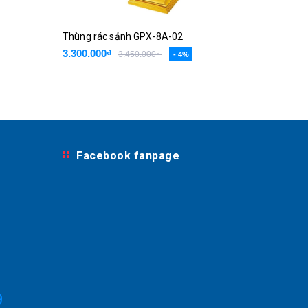
Thùng rác sảnh GPX-8A-02
Thùng r
3.300.000₫
3.058.0
3.450.000₫
- 4%
Facebook fanpage
9