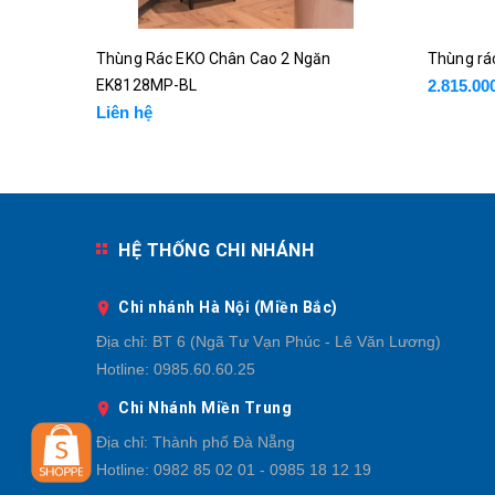
Thùng Rác EKO Chân Cao 2 Ngăn
Thùng rá
EK8128MP-BL
2.815.00
Liên hệ
HỆ THỐNG CHI NHÁNH
Chi nhánh Hà Nội (Miền Bắc)
Địa chỉ:
BT 6 (Ngã Tư Vạn Phúc - Lê Văn Lương)
Hotline:
0985.60.60.25
Chi Nhánh Miền Trung
Địa chỉ:
Thành phố Đà Nẵng
Hotline:
0982 85 02 01 - 0985 18 12 19