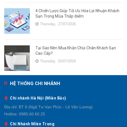
4 Chiến Lược Giúp Tối Ưu Hóa Lợi Nhuận Khách
Sạn Trong Mùa Thấp Điểm
Thursday,
27/07/2026
Tại Sao Nên Mua Khăn Chùi Chân Khách Sạn
Cao Cấp?
Thursday,
25/07/2026
HỆ THỐNG CHI NHÁNH
Chi nhánh Hà Nội (Miền Bắc)
Địa chỉ:
BT 6 (Ngã Tư Vạn Phúc - Lê Văn Lương)
Hotline:
0985.60.60.25
Chi Nhánh Miền Trung