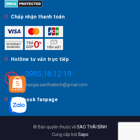
Chấp nhận thanh toán
Hotline tư vấn trực tiếp
0985.18.12.19
Baogia.saothaibinh@gmail.com
Facebook fanpage
© Bản quyền thuộc về
SAO THÁI BÌNH
Cung cấp bởi
Sapo