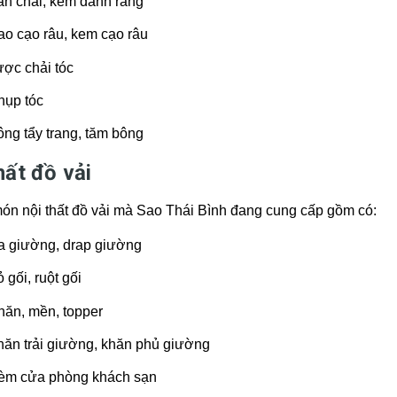
àn chải, kem đánh răng
ao cạo râu, kem cạo râu
ược chải tóc
hụp tóc
ng tẩy trang, tăm bông
hất đồ vải
ón nội thất đồ vải mà Sao Thái Bình đang cung cấp gồm có:
a giường, drap giường
 gối, ruột gối
hăn, mền, topper
hăn trải giường, khăn phủ giường
èm cửa phòng khách sạn