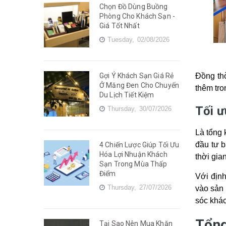
Chọn Đồ Dùng Buồng
Phòng Cho Khách Sạn -
Giá Tốt Nhất
Tuesday,
02/08/2026
Đồng th
Gợi Ý Khách Sạn Giá Rẻ
Ở Măng Đen Cho Chuyến
thêm tro
Du Lịch Tiết Kiệm
Tối ư
Thursday,
30/07/2026
Là tổng 
đầu tư b
4 Chiến Lược Giúp Tối Ưu
Hóa Lợi Nhuận Khách
thời gia
Sạn Trong Mùa Thấp
Điểm
Với định
Thursday,
27/07/2026
vào sản 
sóc khác
Tổng
Tại Sao Nên Mua Khăn