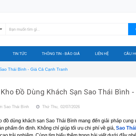
TIN TỨC
THÔNG TIN - BÁO GIÁ
LIÊN HỆ
CÂU H
ao Thái Bình - Giá Cả Cạnh Tranh
Kho Đồ Dùng Khách Sạn Sao Thái Bình -
ởi
Sao Thái Bình
Thứ Thu,
02/07/2026
o đồ dùng khách sạn Sao Thái Bình mang đến giải pháp cung ứ
n phẩm ổn định. Không chỉ giúp tối ưu chi phí về giá,
Sao Thá
cao trải nghiệm. Cùng tìm hiểu thêm trong bài viết dưới đây nhé