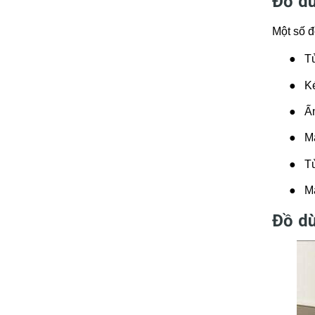
Đồ dù
Một số đ
●
Tủ
●
Ké
●
Ấ
●
M
●
T
●
M
Đồ dù