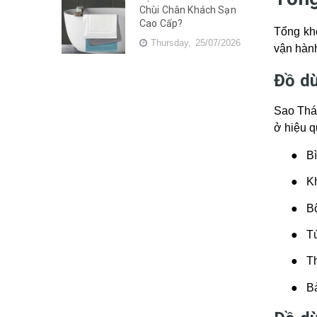
Chùi Chân Khách Sạn
Cao Cấp?
Tổng kh
Thursday,
25/07/2026
vận hành
Đồ d
Sao Thái
ở hiệu q
●
B
●
K
●
B
●
Tú
●
T
●
Bả