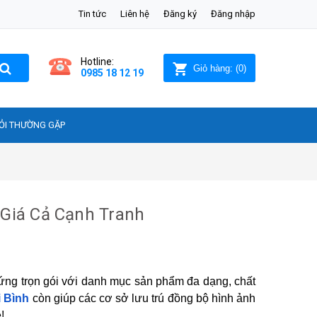
Tin tức
Liên hệ
Đăng ký
Đăng nhập
Hotline:
Giỏ hàng:
(
0
)
0985 18 12 19
ỎI THƯỜNG GẶP
 Giá Cả Cạnh Tranh
ng trọn gói với danh mục sản phẩm đa dạng, chất
i Bình
còn giúp các cơ sở lưu trú đồng bộ hình ảnh
!