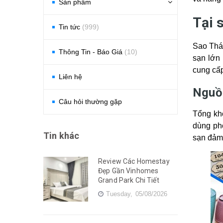
Sản phẩm
Tại 
Tin tức
(999)
Sao Thái
Thông Tin - Báo Giá
(10)
sạn lớn 
cung cấ
Liên hệ
Nguồn
Câu hỏi thường gặp
Tổng kh
dùng ph
Tin khác
sạn đảm 
Review Các Homestay
Đẹp Gần Vinhomes
Grand Park Chi Tiết
Tuesday,
05/08/2026