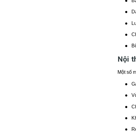
●
B
●
D
●
L
●
C
●
Bô
Nội t
Một số m
●
G
●
Vỏ
●
C
●
K
●
R