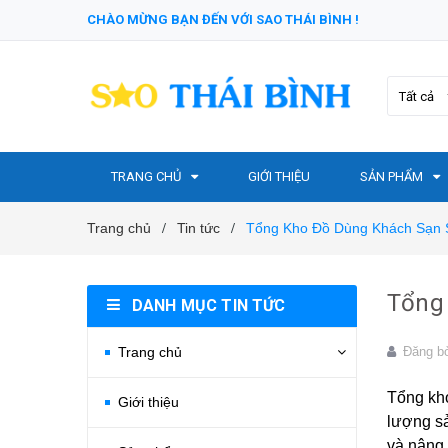
CHÀO MỪNG BẠN ĐẾN VỚI SAO THÁI BÌNH !
Tất cả
TRANG CHỦ
GIỚI THIỆU
SẢN PHẨM
Trang chủ
Tin tức
Tổng Kho Đồ Dùng Khách Sạn S
/
/
Tổng 
DANH MỤC TIN TỨC
Trang chủ
Đăng b
Tổng kh
Giới thiệu
lượng sả
và nâng 