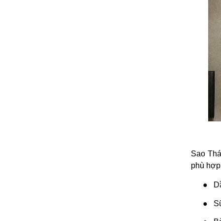
Sao Thá
phù hợp 
●
D
●
S