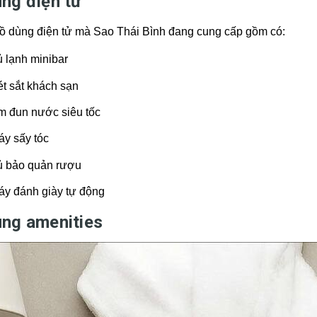
ng điện tử
ồ dùng điện tử mà Sao Thái Bình đang cung cấp gồm có:
 lạnh minibar
t sắt khách sạn
m đun nước siêu tốc
áy sấy tóc
ủ bảo quản rượu
áy đánh giày tự động
ng amenities