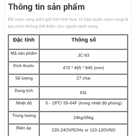
Thông tin sản phẩm
Để rượu vang luôn giữ trọn tinh hoa, tủ bảo quản rượu vang là
lựa chọn không thể thiếu cho người sành vang.
Đặc tính
Thông số
Mã sản phẩm
JC-93
Kích thước
470 * 465 * 845 (mm)
Số lượng
27 chai
Dung tích
93L
Nhiệt độ
5 - 18℃/ 55-64F (trong nhiệt độ phòng)
Trọng lượng
24kg/26kg
Điện áp
220-24OV/5OHz or 110-120V/6O