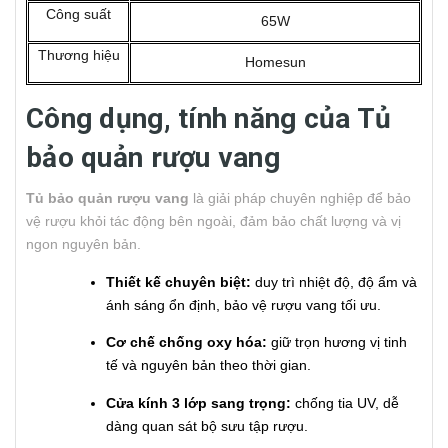
Công suất
65W
Thương hiệu
Homesun
Công dụng, tính năng của Tủ
bảo quản rượu vang
Tủ bảo quản rượu vang
là giải pháp chuyên nghiệp để bảo
vệ rượu khỏi tác động bên ngoài, đảm bảo chất lượng và vị
ngon nguyên bản.
Thiết kế chuyên biệt:
duy trì nhiệt độ, độ ẩm và
ánh sáng ổn định, bảo vệ rượu vang tối ưu.
Cơ chế chống oxy hóa:
giữ trọn hương vị tinh
tế và nguyên bản theo thời gian.
Cửa kính 3 lớp sang trọng:
chống tia UV, dễ
dàng quan sát bộ sưu tập rượu.