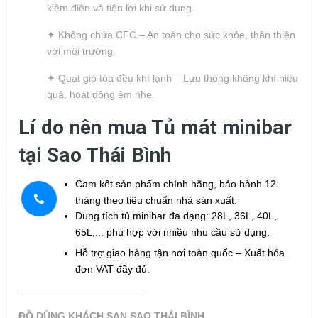
kiệm điện và tiện lợi khi sử dụng.
✦ Không chứa CFC – An toàn cho sức khỏe, thân thiện
với môi trường.
✦ Quạt gió tỏa đều khí lạnh – Lưu thông không khí hiệu
quả, hoạt động êm nhẹ.
Lí do nên mua Tủ mát minibar
tại Sao Thái Bình
Cam kết sản phẩm chính hãng, bảo hành 12
tháng theo tiêu chuẩn nhà sản xuất.
Dung tích tủ minibar đa dạng: 28L, 36L, 40L,
65L,... phù hợp với nhiều nhu cầu sử dụng.
Hỗ trợ giao hàng tận nơi toàn quốc – Xuất hóa
đơn VAT đầy đủ.
———————–—————
ĐỒ DÙNG KHÁCH SẠN SAO THÁI BÌNH