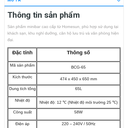
MÔ TẢ
Thông tin sản phẩm
Sản phẩm minibar cao cấp từ Homesun, phù hợp sử dụng tại
khách sạn, khu nghỉ dưỡng, căn hộ lưu trú và văn phòng hiện
đại.
Đặc tính
Thông số
Mã sản phẩm
BCG-65
Kích thước
474 x 450 x 650 mm
Dung tích tổng
65L
Nhiệt độ
Nhiệt độ: 12 ℃ (Nhiệt độ môi trường 25 ℃)
Công suất
58W
Điện áp
220 – 240V / 50Hz