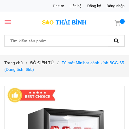
Tin tức
Liên hệ
Đăng ký
Đăng nhập
Trang chủ
ĐỒ ĐIỆN TỬ
Tủ mát Minibar cánh kính BCG-65
/
/
(Dung tích: 65L)