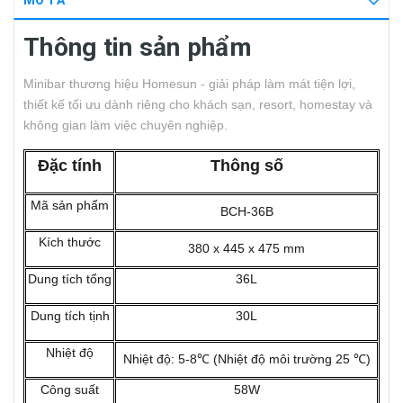
MÔ TẢ
Thông tin sản phẩm
Minibar thương hiệu Homesun - giải pháp làm mát tiện lợi,
thiết kế tối ưu dành riêng cho khách sạn, resort, homestay và
không gian làm việc chuyên nghiệp.
Đặc tính
Thông số
Mã sản phẩm
BCH-36B
Kích thước
380 x 445 x 475 mm
Dung tích tổng
36L
Dung tích tịnh
30L
Nhiệt độ
Nhiệt độ: 5-8℃ (Nhiệt độ môi trường 25 ℃)
Công suất
58W