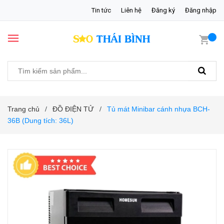
Tin tức
Liên hệ
Đăng ký
Đăng nhập
Trang chủ
ĐỒ ĐIỆN TỬ
Tủ mát Minibar cánh nhựa BCH-
/
/
36B (Dung tích: 36L)