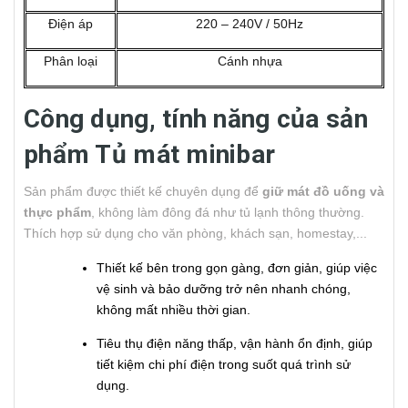
Điện áp
220 – 240V / 50Hz
Phân loại
Cánh nhựa
Công dụng, tính năng của sản
phẩm Tủ mát minibar
Sản phẩm được thiết kế chuyên dụng để
giữ mát đồ uống và
thực phẩm
, không làm đông đá như tủ lạnh thông thường.
Thích hợp sử dụng cho văn phòng, khách sạn, homestay,...
Thiết kế bên trong gọn gàng, đơn giản, giúp việc
vệ sinh và bảo dưỡng trở nên nhanh chóng,
không mất nhiều thời gian.
Tiêu thụ điện năng thấp, vận hành ổn định, giúp
tiết kiệm chi phí điện trong suốt quá trình sử
dụng.