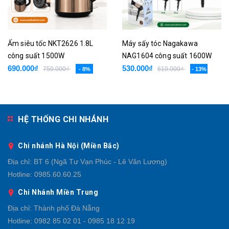
Ấm siêu tốc NKT2626 1.8L
Máy sấy tóc Nagakawa
công suất 1500W
NAG1604 công suất 1600W
690.000₫
530.000₫
750.000₫
610.000₫
- 8%
- 13%
HỆ THỐNG CHI NHÁNH
Chi nhánh Hà Nội (Miền Bắc)
Địa chỉ:
BT 6 (Ngã Tư Vạn Phúc - Lê Văn Lương)
Hotline:
0985.60.60.25
Chi Nhánh Miền Trung
Địa chỉ:
Thành phố Đà Nẵng
Hotline:
0982 85 02 01 - 0985 18 12 19