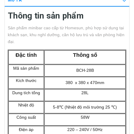
MÔ TẢ
Thông tin sản phẩm
Sản phẩm minibar cao cấp từ Homesun, phù hợp sử dụng tại
khách sạn, khu nghỉ dưỡng, căn hộ lưu trú và văn phòng hiện
đại.
Đặc tính
Thông số
Mã sản phẩm
BCH-28B
Kích thước
380 x 380 x 470mm
Dung tích tổng
28L
Nhiệt độ
5-8℃ (Nhiệt độ môi trường 25 ℃)
Công suất
58W
Điện áp
220 – 240V / 50Hz