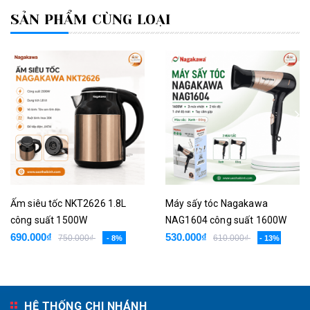
SẢN PHẨM CÙNG LOẠI
Ấm siêu tốc NKT2626 1.8L
Máy sấy tóc Nagakawa
công suất 1500W
NAG1604 công suất 1600W
690.000₫
530.000₫
750.000₫
610.000₫
- 8%
- 13%
HỆ THỐNG CHI NHÁNH