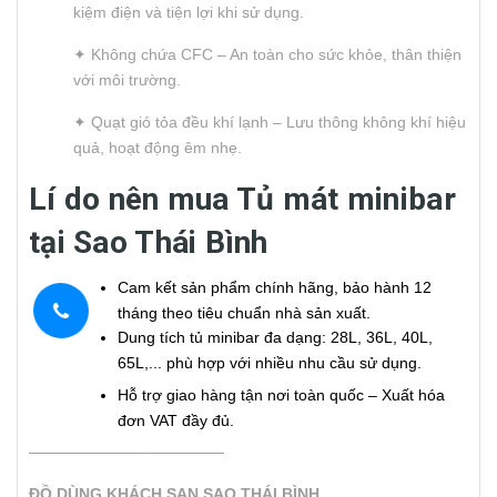
kiệm điện và tiện lợi khi sử dụng.
✦ Không chứa CFC – An toàn cho sức khỏe, thân thiện
với môi trường.
✦ Quạt gió tỏa đều khí lạnh – Lưu thông không khí hiệu
quả, hoạt động êm nhẹ.
Lí do nên mua Tủ mát minibar
tại Sao Thái Bình
Cam kết sản phẩm chính hãng, bảo hành 12
tháng theo tiêu chuẩn nhà sản xuất.
Dung tích tủ minibar đa dạng: 28L, 36L, 40L,
65L,... phù hợp với nhiều nhu cầu sử dụng.
Hỗ trợ giao hàng tận nơi toàn quốc – Xuất hóa
đơn VAT đầy đủ.
———————–—————
ĐỒ DÙNG KHÁCH SẠN SAO THÁI BÌNH