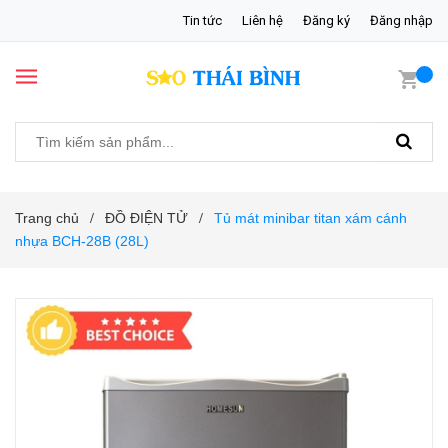
Tin tức
Liên hệ
Đăng ký
Đăng nhập
Trang chủ
ĐỒ ĐIỆN TỬ
Tủ mát minibar titan xám cánh
/
/
nhựa BCH-28B (28L)