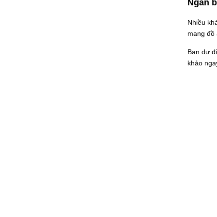
Ngăn b
Nhiều khá
mang đồ ă
Bạn dự đ
khảo nga