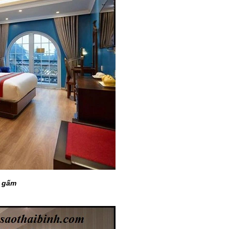
g gấm