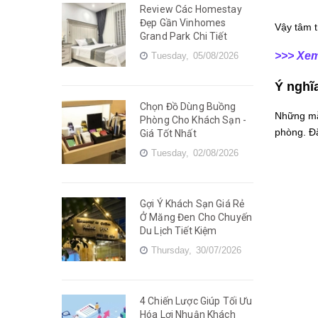
Review Các Homestay
Đẹp Gần Vinhomes
Vậy tâm t
Grand Park Chi Tiết
>>> Xe
Tuesday,
05/08/2026
Ý nghĩ
Chọn Đồ Dùng Buồng
Những mẫu
Phòng Cho Khách Sạn -
phòng. Đặ
Giá Tốt Nhất
Tuesday,
02/08/2026
Gợi Ý Khách Sạn Giá Rẻ
Ở Măng Đen Cho Chuyến
Du Lịch Tiết Kiệm
Thursday,
30/07/2026
4 Chiến Lược Giúp Tối Ưu
Hóa Lợi Nhuận Khách