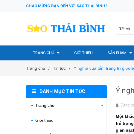
CHÀO MỪNG BẠN ĐẾN VỚI SAO THÁI BÌNH !
Tất cả
TRANG CHỦ
GIỚI THIỆU
SẢN PHẨM
Trang chủ
Tin tức
Ý nghĩa của tấm trang trí giườ
/
/
Ý ngh
DANH MỤC TIN TỨC
Trang chủ
Đăng b
Một khác
Giới thiệu
trú trọn
gian sạc