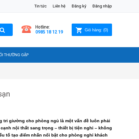
Tin tức
Liên hệ
Đăng ký
Đăng nhập
Hotline:
Giỏ hàng:
(
0
)
0985 18 12 19
ỎI THƯỜNG GẶP
sạn
ng tri giường cho phòng ngủ là một vấn đề luôn phải
cạnh nội thất sang trọng – thiết bị tiện nghi – không
 yếu tố tạo điểm nhấn nổi bật cho phòng nghỉ khách