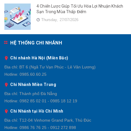
4 Chiến Lược Giúp Tối Ưu Hóa Lợi Nhuận Khách
Sạn Trong Mùa Thấp Điểm
Thursday,
27/07/2026
HỆ THỐNG CHI NHÁNH
Chi nhánh Hà Nội (Miền Bắc)
Địa chỉ:
BT 6 (Ngã Tư Vạn Phúc - Lê Văn Lương)
Hotline:
0985.60.60.25
Chi Nhánh Miền Trung
Địa chỉ:
Thành phố Đà Nẵng
Hotline:
0982 85 02 01 - 0985 18 12 19
Chi Nhánh tại Hồ Chí Minh
Địa chỉ:
T12-04 Vinhome Grand Park, Thủ Đức
Hotline:
0986 76 76 25 - 0912 272 898