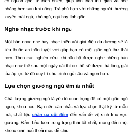
có nguồn gốc từ thiên nhiên, giúp tinh thần thư giãn và nhẹ 
nhàng hơn sau khi uống. Trà phù hợp với những người thường 
xuyên mất ngủ, khó ngủ, ngủ hay tỉnh giấc.
Nghe nhạc trước khi ng
ủ
Một bản nhạc nhẹ hay nhạc thiền với giai điệu du dương sẽ là 
liều thuốc an thần tuyệt vời giúp bạn có một giấc ngủ thư thái 
hơn. Theo các nghiên cứu, khi não bộ được nghe những bản 
nhạc như thế sau một ngày dài thì cơ thể sẽ được thả lỏng, giải 
tỏa áp lực từ đó duy trì chu trình ngủ sâu và ngon hơn.
Lựa chọn giường ngủ êm ái nhất
Chất lượng giường ngủ là yếu tố quan trọng để có một giấc ngủ 
ngon, khoa học. Bạn nên cân nhắc và lựa chọn thật kỹ từ mẫu 
mã, chất liệu 
chăn ga gối đệm
 đến vấn đề vệ sinh khu vực 
giường. Đảm bảo luôn trong trạng thái tốt nhất, mang đến một 
không gian ngủ thoải mái, dễ chịu.