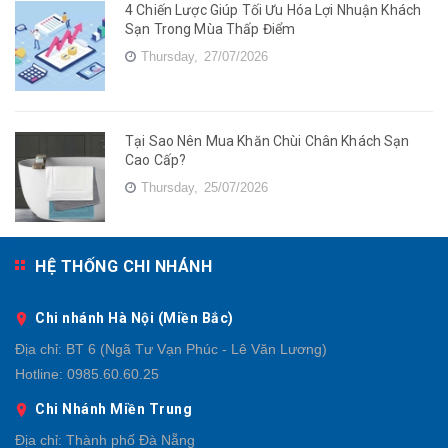
4 Chiến Lược Giúp Tối Ưu Hóa Lợi Nhuận Khách
Sạn Trong Mùa Thấp Điểm
Thursday,
27/07/2026
Tại Sao Nên Mua Khăn Chùi Chân Khách Sạn
Cao Cấp?
Thursday,
25/07/2026
HỆ THỐNG CHI NHÁNH
Chi nhánh Hà Nội (Miền Bắc)
Địa chỉ:
BT 6 (Ngã Tư Vạn Phúc - Lê Văn Lương)
Hotline:
0985.60.60.25
Chi Nhánh Miền Trung
Địa chỉ:
Thành phố Đà Nẵng