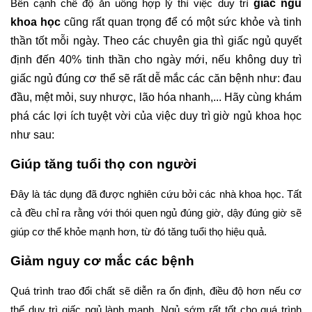
giấc ngủ 
Bên cạnh chế độ ăn uống hợp lý thì việc duy trì 
khoa học
 cũng rất quan trọng để có một sức khỏe và tinh 
thần tốt mỗi ngày. Theo các chuyên gia thì giấc ngủ quyết 
định đến 40% tinh thần cho ngày mới, nếu không duy trì 
giấc ngủ đúng cơ thể sẽ rất dễ mắc các căn bệnh như: đau 
đầu, mệt mỏi, suy nhược, lão hóa nhanh,... Hãy cùng khám 
phá các lợi ích tuyệt vời của việc duy trì giờ ngủ khoa học 
như sau:
Giúp tăng tuổi thọ con người
Đây là tác dụng đã được nghiên cứu bởi các nhà khoa học. Tất 
cả đều chỉ ra rằng với thói quen ngủ đúng giờ, dậy đúng giờ sẽ 
giúp cơ thể khỏe mạnh hơn, từ đó tăng tuổi thọ hiệu quả. 
Giảm nguy cơ mắc các bệnh 
Quá trình trao đổi chất sẽ diễn ra ổn định, điều độ hơn nếu cơ 
thể duy trì giấc ngủ lành mạnh. Ngủ sớm rất tốt cho quá trình 