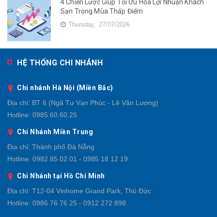
4 Chiến Lược Giúp Tối Ưu Hóa Lợi Nhuận Khách
Sạn Trong Mùa Thấp Điểm
Thursday,
27/07/2026
HỆ THỐNG CHI NHÁNH
Chi nhánh Hà Nội (Miền Bắc)
Địa chỉ:
BT 6 (Ngã Tư Vạn Phúc - Lê Văn Lương)
Hotline:
0985.60.60.25
Chi Nhánh Miền Trung
Địa chỉ:
Thành phố Đà Nẵng
Hotline:
0982 85 02 01 - 0985 18 12 19
Chi Nhánh tại Hồ Chí Minh
Địa chỉ:
T12-04 Vinhome Grand Park, Thủ Đức
Hotline:
0986 76 76 25 - 0912 272 898