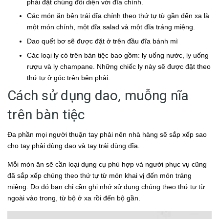
phải đặt chúng đối diện với đĩa chính.
Các món ăn bên trái đĩa chính theo thứ tự từ gần đến xa là
một món chính, một đĩa salad và một đĩa tráng miệng.
Dao quết bơ sẽ được đặt ở trên đầu đĩa bánh mì
Các loại ly có trên bàn tiệc bao gồm: ly uống nước, ly uống
rượu và ly champane. Những chiếc ly này sẽ được đặt theo
thứ tự ở góc trên bên phải.
Cách sử dụng dao, muỗng nĩa
trên bàn tiệc
Đa phần mọi người thuận tay phải nên nhà hàng sẽ sắp xếp sao
cho tay phải dùng dao và tay trái dùng dĩa.
Mỗi món ăn sẽ cần loại dụng cụ phù hợp và người phục vụ cũng
đã sắp xếp chúng theo thứ tự từ món khai vị đến món tráng
miệng. Do đó bạn chỉ cần ghi nhớ sử dụng chúng theo thứ tự từ
ngoài vào trong, từ bộ ở xa rồi đến bộ gần.