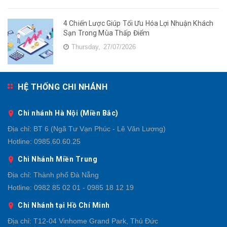
4 Chiến Lược Giúp Tối Ưu Hóa Lợi Nhuận Khách
Sạn Trong Mùa Thấp Điểm
Thursday,
27/07/2026
HỆ THỐNG CHI NHÁNH
Chi nhánh Hà Nội (Miền Bắc)
Địa chỉ:
BT 6 (Ngã Tư Vạn Phúc - Lê Văn Lương)
Hotline:
0985.60.60.25
Chi Nhánh Miền Trung
Địa chỉ:
Thành phố Đà Nẵng
Hotline:
0982 85 02 01 - 0985 18 12 19
Chi Nhánh tại Hồ Chí Minh
Địa chỉ:
T12-04 Vinhome Grand Park, Thủ Đức