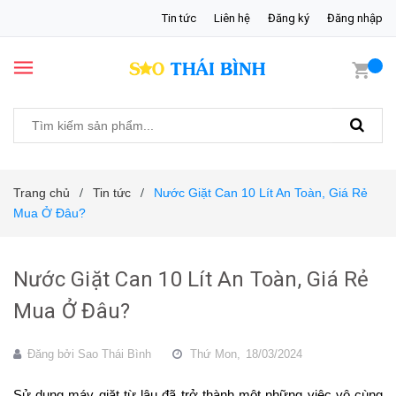
Tin tức
Liên hệ
Đăng ký
Đăng nhập
Trang chủ
Tin tức
Nước Giặt Can 10 Lít An Toàn, Giá Rẻ
/
/
Mua Ở Đâu?
Nước Giặt Can 10 Lít An Toàn, Giá Rẻ
Mua Ở Đâu?
Đăng bởi
Sao Thái Bình
Thứ Mon,
18/03/2024
Sử dụng máy giặt từ lâu đã trở thành một những việc vô cùng