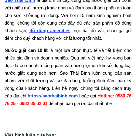
Sao Thái Bình
là địa chỉ tin cậy cung cấp nước giặt can 10 lít
với nhiều mùi hương khác nhau và đảm bảo thành phần an toàn
cho sức khỏe người dùng. Với hơn 15 năm kinh nghiệm hoạt
động, chúng tôi còn cung cấp đầy đủ các sản phẩm đồ dùng
khách sạn,
đồ dùng amenities
, nội thất đồ vải, chăn ga gối
đệm cho quý khách hàng với chất lượng tốt nhất.
Nước giặt can 10 lít
là một lựa chọn thực tế và tiết kiệm cho
nhiều gia đình và doanh nghiệp. Qua bài viết này, hy vọng bạn
đọc đã có cái nhìn tổng quan và những lợi ích khi sử dụng loại
nước giặt dung tích hơn. Sao Thái Bình luôn cung cấp sản
phẩm với chất lượng và sự đa dạng, khẳng định đảm bảo kỳ
vọng của khách hàng. Liên hệ ngay chúng tôi bằng cách truy
cập địa chỉ
https://saothaibinh.com
hoặc gọi
Hotline: 0986 76
76 25 - 0982 85 02 01
để nhận báo giá ưu đãi nhất nhé
Viết bình luận của bạn: