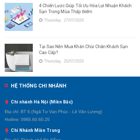
4 Chiến Lược Giúp Tối Ưu Hóa Lợi Nhuận Khách
Sạn Trong Mùa Thấp Điểm
Thursday,
27/07/2026
Tại Sao Nên Mua Khăn Chùi Chân Khách Sạn
Cao Cấp?
Thursday,
25/07/2026
HỆ THỐNG CHI NHÁNH
Chi nhánh Hà Nội (Miền Bắc)
Địa chỉ:
BT 6 (Ngã Tư Vạn Phúc - Lê Văn Lương)
Hotline:
0985.60.60.25
Chi Nhánh Miền Trung
Địa chỉ:
Thành phố Đà Nẵng