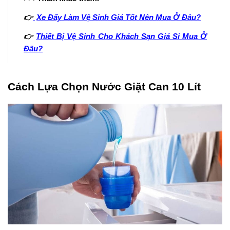
👉
Xe Đẩy Làm Vệ Sinh Giá Tốt Nên Mua Ở Đâu?
👉
Thiết Bị Vệ Sinh Cho Khách Sạn Giá Sỉ Mua Ở
Đâu?
Cách Lựa Chọn Nước Giặt Can 10 Lít