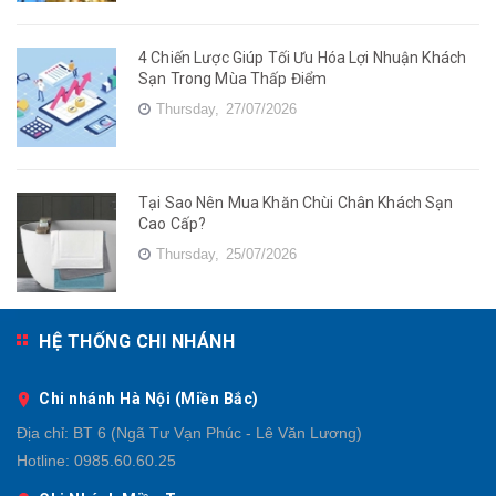
4 Chiến Lược Giúp Tối Ưu Hóa Lợi Nhuận Khách
Sạn Trong Mùa Thấp Điểm
Thursday,
27/07/2026
Tại Sao Nên Mua Khăn Chùi Chân Khách Sạn
Cao Cấp?
Thursday,
25/07/2026
HỆ THỐNG CHI NHÁNH
Chi nhánh Hà Nội (Miền Bắc)
Địa chỉ:
BT 6 (Ngã Tư Vạn Phúc - Lê Văn Lương)
Hotline:
0985.60.60.25