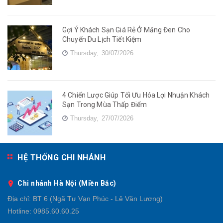
Gợi Ý Khách Sạn Giá Rẻ Ở Măng Đen Cho
Chuyến Du Lịch Tiết Kiệm
Thursday,
30/07/2026
4 Chiến Lược Giúp Tối Ưu Hóa Lợi Nhuận Khách
Sạn Trong Mùa Thấp Điểm
Thursday,
27/07/2026
HỆ THỐNG CHI NHÁNH
Chi nhánh Hà Nội (Miền Bắc)
Địa chỉ:
BT 6 (Ngã Tư Vạn Phúc - Lê Văn Lương)
Hotline:
0985.60.60.25