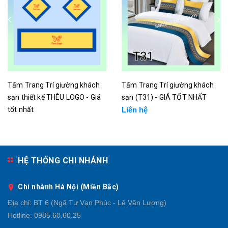
Tấm Trang Trí giường khách
Tấm Trang Trí giường khách
sạn thiết kế THÊU LOGO - Giá
sạn (T31) - GIÁ TỐT NHẤT
tốt nhất
Liên hệ
Liên hệ
HỆ THỐNG CHI NHÁNH
Chi nhánh Hà Nội (Miền Bắc)
Địa chỉ:
BT 6 (Ngã Tư Vạn Phúc - Lê Văn Lương)
Hotline:
0985.60.60.25