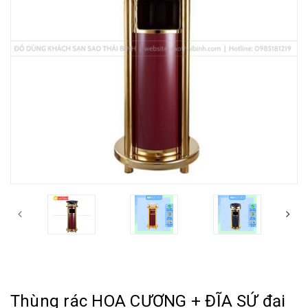
Thùng rác HOA CƯƠNG + ĐĨA SỨ đại